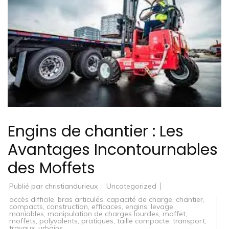
Engins de chantier : Les
Avantages Incontournables
des Moffets
Publié par
christiandurieux
Uncategorized
accès difficile
,
bras articulés
,
capacité de charge
,
chantier
,
compacts
,
construction
,
efficaces
,
engins
,
levage
,
maniables
,
manipulation de charges lourdes
,
moffet
,
moffets
,
polyvalents
,
pratiques
,
taille compacte
,
transport
,
travaux
,
urbains