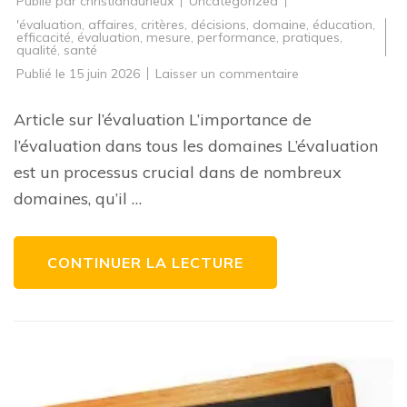
Publié par
christiandurieux
Uncategorized
'évaluation
,
affaires
,
critères
,
décisions
,
domaine
,
éducation
,
efficacité
,
évaluation
,
mesure
,
performance
,
pratiques
,
qualité
,
santé
sur
Publié le
15 juin 2026
Laisser un commentaire
Guide
pratique
pour
Article sur l’évaluation L’importance de
une
évaluation
l’évaluation dans tous les domaines L’évaluation
efficace
dans
est un processus crucial dans de nombreux
tous
les
domaines, qu’il …
domaines
CONTINUER LA LECTURE