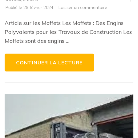
sur
Publié le
29 février 2024
Laisser un commentaire
Engins
de
chantier
Article sur les Moffets Les Moffets : Des Engins
:
Les
Polyvalents pour les Travaux de Construction Les
Avantages
Incontournable
Moffets sont des engins …
des
Moffets
CONTINUER LA LECTURE