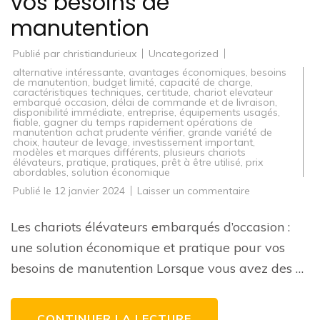
vos besoins de
manutention
Publié par
christiandurieux
Uncategorized
alternative intéressante
,
avantages économiques
,
besoins
de manutention
,
budget limité
,
capacité de charge
,
caractéristiques techniques
,
certitude
,
chariot elevateur
embarqué occasion
,
délai de commande et de livraison
,
disponibilité immédiate
,
entreprise
,
équipements usagés
,
fiable
,
gagner du temps rapidement opérations de
manutention achat prudente vérifier
,
grande variété de
choix
,
hauteur de levage
,
investissement important
,
modèles et marques différents
,
plusieurs chariots
élévateurs
,
pratique
,
pratiques
,
prêt à être utilisé
,
prix
abordables
,
solution économique
sur
Publié le
12 janvier 2024
Laisser un commentaire
Chariot
élévateur
embarqué
Les chariots élévateurs embarqués d’occasion :
d’occasion
:
une solution économique et pratique pour vos
une
solution
besoins de manutention Lorsque vous avez des …
économique
pour
vos
besoins
de
CONTINUER LA LECTURE
manutention