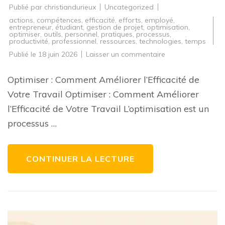
Publié par
christiandurieux
Uncategorized
actions
,
compétences
,
efficacité
,
efforts
,
employé
,
entrepreneur
,
étudiant
,
gestion de projet
,
optimisation
,
optimiser
,
outils
,
personnel
,
pratiques
,
processus
,
productivité
,
professionnel
,
ressources
,
technologies
,
temps
sur
Publié le
18 juin 2026
Laisser un commentaire
Comment
optimiser
votre
Optimiser : Comment Améliorer l’Efficacité de
efficacité
au
Votre Travail Optimiser : Comment Améliorer
travail:
conseils
l’Efficacité de Votre Travail L’optimisation est un
pratiques
et
processus …
astuces
utiles
CONTINUER LA LECTURE