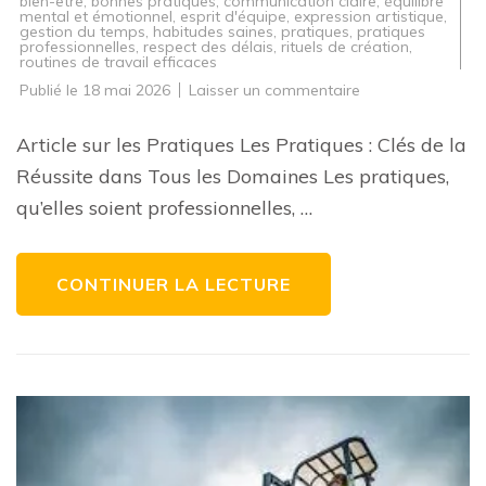
bien-être
,
bonnes pratiques
,
communication claire
,
équilibre
mental et émotionnel
,
esprit d'équipe
,
expression artistique
,
gestion du temps
,
habitudes saines
,
pratiques
,
pratiques
professionnelles
,
respect des délais
,
rituels de création
,
routines de travail efficaces
sur
Publié le
18 mai 2026
Laisser un commentaire
Les
Bonnes
Pratiques
Article sur les Pratiques Les Pratiques : Clés de la
:
Clés
Réussite dans Tous les Domaines Les pratiques,
de
la
qu’elles soient professionnelles, …
Réussite
dans
Tous
les
Domaines
CONTINUER LA LECTURE