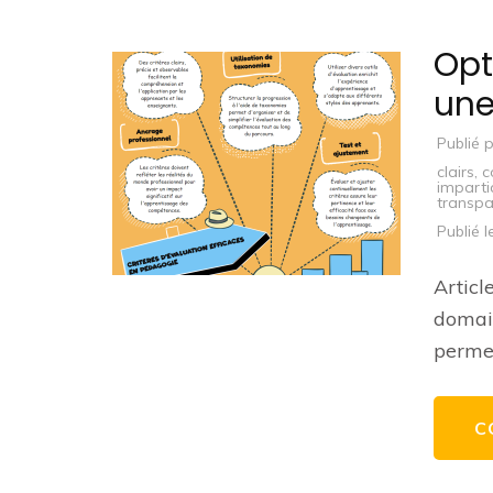
Opt
une
Publié 
clairs
,
c
impartia
transp
Publié 
Articl
domain
perme
C