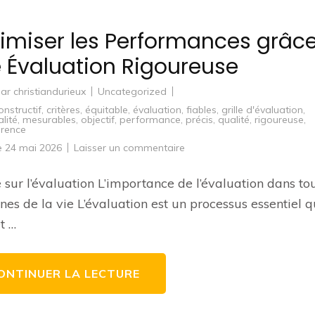
imiser les Performances grâc
 Évaluation Rigoureuse
par
christiandurieux
Uncategorized
onstructif
,
critères
,
équitable
,
évaluation
,
fiables
,
grille d'évaluation
,
lité
,
mesurables
,
objectif
,
performance
,
précis
,
qualité
,
rigoureuse
,
arence
sur
le
24 mai 2026
Laisser un commentaire
Optimiser
les
Performances
e sur l’évaluation L’importance de l’évaluation dans tou
grâce
à
es de la vie L’évaluation est un processus essentiel q
une
Évaluation
t …
Rigoureuse
ONTINUER LA LECTURE