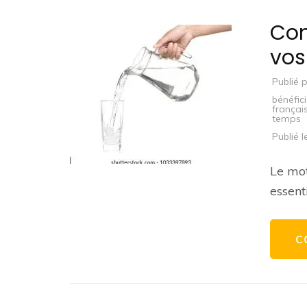
Con
vos
Publié 
bénéfici
françai
temps
Publié 
Le mot
essent
C