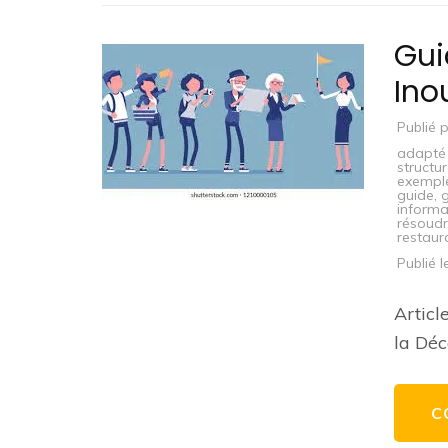
Gui
Ino
Publié 
adapté 
structu
exemple
guide
,
g
informa
résoud
restaur
Publié 
Articl
la Déc
C