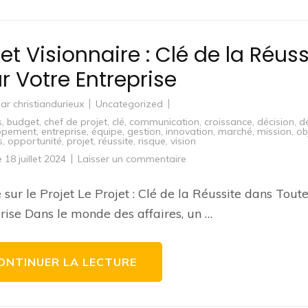
jet Visionnaire : Clé de la Réuss
r Votre Entreprise
par
christiandurieux
Uncategorized
s
,
budget
,
chef de projet
,
clé
,
communication
,
croissance
,
décision
,
dé
ppement
,
entreprise
,
équipe
,
gestion
,
innovation
,
marché
,
mission
,
ob
s
,
opportunité
,
projet
,
réussite
,
risque
,
vision
sur
le
18 juillet 2024
Laisser un commentaire
Projet
Visionnaire
:
e sur le Projet Le Projet : Clé de la Réussite dans Tout
Clé
de
rise Dans le monde des affaires, un …
la
Réussite
pour
Votre
Entreprise
ONTINUER LA LECTURE