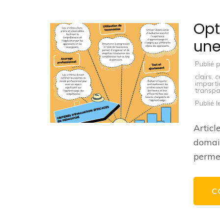
Opt
une
Publié 
clairs
,
c
impartia
transp
Publié 
Articl
domain
perme
C