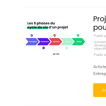
Pro
pou
Publié 
activité
dévelo
objectif
Publié 
Articl
Entrep
C