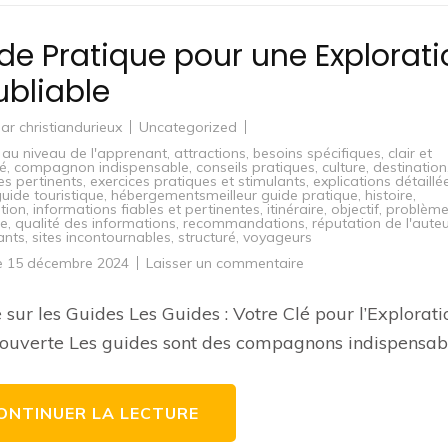
de Pratique pour une Explorati
ubliable
par
christiandurieux
Uncategorized
au niveau de l'apprenant
,
attractions
,
besoins spécifiques
,
clair et
ré
,
compagnon indispensable
,
conseils pratiques
,
culture
,
destination
s pertinents
,
exercices pratiques et stimulants
,
explications détaillé
uide touristique
,
hébergementsmeilleur guide pratique
,
histoire
,
tion
,
informations fiables et pertinentes
,
itinéraire
,
objectif
,
problème
re
,
qualité des informations
,
recommandations
,
réputation de l'aute
ants
,
sites incontournables
,
structuré
,
voyageurs
sur
le
15 décembre 2024
Laisser un commentaire
Guide
Pratique
pour
e sur les Guides Les Guides : Votre Clé pour l’Explorati
une
Exploration
ouverte Les guides sont des compagnons indispensab
Inoubliable
ONTINUER LA LECTURE