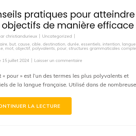
seils pratiques pour atteindre
 objectifs de manière efficace
par
christiandurieux
Uncategorized
aire
,
but
,
cause
,
cible
,
destination
,
durée
,
essentiels
,
intention
,
langue
se
,
mot
,
objectif
,
polyvalents
,
pour
,
structures grammaticales compl
sur
le
15 juillet 2024
Laisser un commentaire
Conseils
pratiques
pour
 « pour » est l’un des termes les plus polyvalents et
atteindre
vos
iels de la langue française. Utilisé dans de nombreuse
objectifs
de
manière
efficace
ONTINUER LA LECTURE