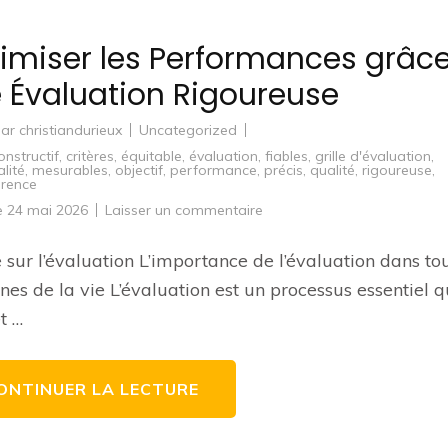
imiser les Performances grâc
 Évaluation Rigoureuse
par
christiandurieux
Uncategorized
onstructif
,
critères
,
équitable
,
évaluation
,
fiables
,
grille d'évaluation
,
lité
,
mesurables
,
objectif
,
performance
,
précis
,
qualité
,
rigoureuse
,
arence
sur
le
24 mai 2026
Laisser un commentaire
Optimiser
les
Performances
e sur l’évaluation L’importance de l’évaluation dans tou
grâce
à
es de la vie L’évaluation est un processus essentiel q
une
Évaluation
t …
Rigoureuse
ONTINUER LA LECTURE