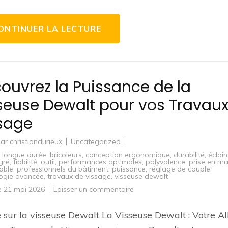
la
Construction
ONTINUER LA LECTURE
ouvrez la Puissance de la
seuse Dewalt pour vos Travaux
sage
par
christiandurieux
Uncategorized
e longue durée
,
bricoleurs
,
conception ergonomique
,
durabilité
,
éclai
gré
,
fiabilité
,
outil
,
performances optimales
,
polyvalence
,
prise en ma
able
,
professionnels du bâtiment
,
puissance
,
réglage de couple
,
ogie avancée
,
travaux de vissage
,
visseuse dewalt
sur
le
21 mai 2026
Laisser un commentaire
Découvrez
la
Puissance
e sur la visseuse Dewalt La Visseuse Dewalt : Votre Al
de
la