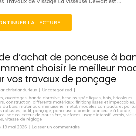
es Travaux de Vissage La visseuse Dewalt est …
Visseuse
Dewalt
pour
vos
Travaux
ONTINUER LA LECTURE
de
Vissage
de d’achat de ponceuse à ba
omment choisir le meilleur mo
r vos travaux de ponçage
par
christiandurieux
Uncategorized
és
,
avantages
,
bande abrasive
,
besoins spécifiques
,
bois
,
bricoleurs
rs
,
construction
,
différents matériaux
,
finitions lisses et impeccables
,
e du bois
,
matériaux
,
menuiserie
,
métal
,
modèles compacts et porta
s robustes
,
outil
,
ponçage
,
ponceuse a bande
,
ponceuse à bande
,
nce
,
sac collecteur de poussière
,
surfaces
,
usage intensif
,
vernis
,
vieill
es
,
vitesse de réglage
sur
le
19 mai 2026
Laisser un commentaire
Guide
d’achat