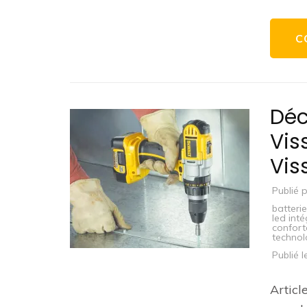
C
Déc
Vis
Vis
Publié 
batteri
led inté
confort
technol
Publié 
Articl