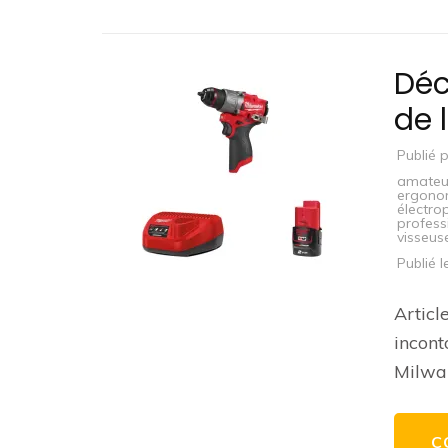
Déc
de 
Publié 
amateu
ergono
électro
profess
visseus
Publié 
Articl
incont
Milwa
C