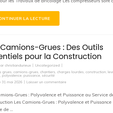
pour les Travaux de Bricolage Les compresseurs sont 
le
meilleur
compresseur
Brico
pour
ONTINUER LA LECTURE
vos
travaux
de
bricolage
?
 Camions-Grues : Des Outils
entiels pour la Construction
par
christiandurieux
Uncategorized
s grues
,
camions-grues
,
chantiers
,
charges lourdes
,
construction
,
le
é
,
polyvalence
,
puissance
,
sécurité
sur
le
31 mai 2026
Laisser un commentaire
Les
Camions-
Grues
mions-Grues : Polyvalence et Puissance au Service d
:
Des
uction Les Camions-Grues : Polyvalence et Puissance
Outils
Essentiels
e de …
pour