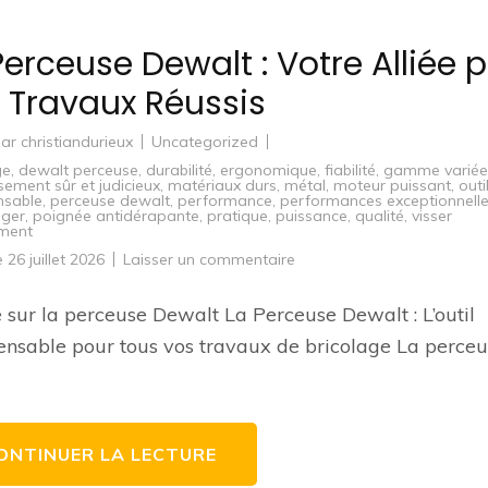
Perceuse Dewalt : Votre Alliée 
 Travaux Réussis
par
christiandurieux
Uncategorized
ge
,
dewalt perceuse
,
durabilité
,
ergonomique
,
fiabilité
,
gamme variée
ssement sûr et judicieux
,
matériaux durs
,
métal
,
moteur puissant
,
outi
nsable
,
perceuse dewalt
,
performance
,
performances exceptionnell
éger
,
poignée antidérapante
,
pratique
,
puissance
,
qualité
,
visser
ément
sur
le
26 juillet 2026
Laisser un commentaire
La
Perceuse
Dewalt
e sur la perceuse Dewalt La Perceuse Dewalt : L’outil
:
Votre
ensable pour tous vos travaux de bricolage La perceu
Alliée
pour
des
Travaux
Réussis
ONTINUER LA LECTURE