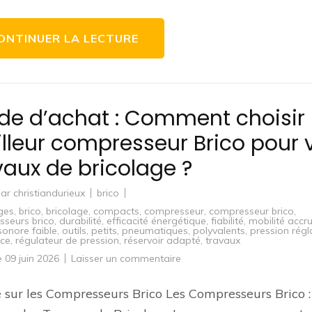
Bosch
pour
vos
travaux
ONTINUER LA LECTURE
de
bricolage
?
de d’achat : Comment choisir 
lleur compresseur Brico pour 
vaux de bricolage ?
par
christiandurieux
brico
ges
,
brico
,
bricolage
,
compacts
,
compresseur
,
compresseur brico
,
seurs brico
,
durabilité
,
efficacité énergétique
,
fiabilité
,
mobilité accr
sonore faible
,
outils
,
petits
,
pneumatiques
,
polyvalents
,
pression régl
nce
,
régulateur de pression
,
réservoir adapté
,
travaux
sur
le
09 juin 2026
Laisser un commentaire
Guide
d’achat
:
e sur les Compresseurs Brico Les Compresseurs Brico :
Comment
choisir