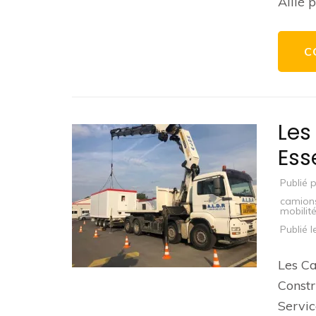
Allié 
C
Les
Ess
Publié 
camion
mobilit
Publié 
Les Ca
Constr
Servic