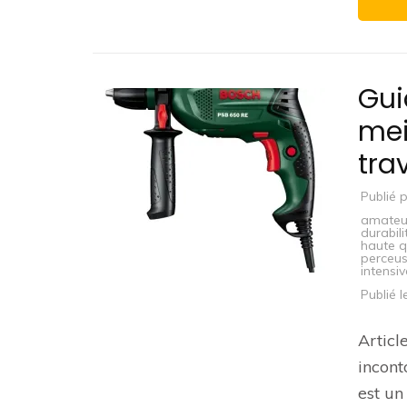
Gui
mei
tra
Publié 
amateu
durabili
haute q
perceu
intensi
Publié 
Articl
incont
est un