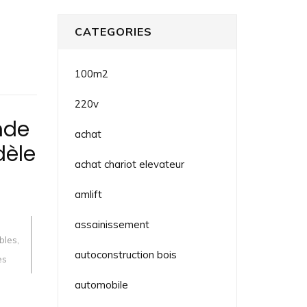
CATEGORIES
100m2
220v
nde
achat
dèle
achat chariot elevateur
amlift
assainissement
bles
,
autoconstruction bois
es
automobile