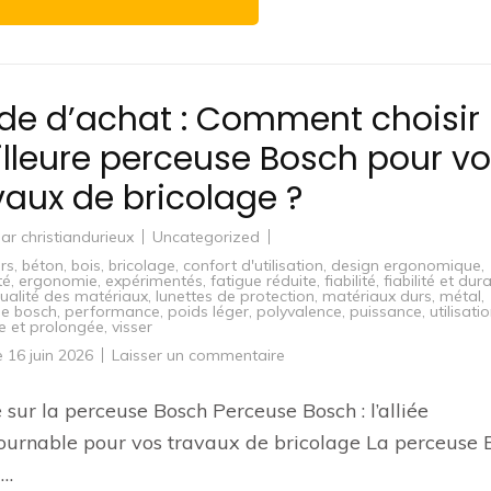
de d’achat : Comment choisir 
lleure perceuse Bosch pour v
vaux de bricolage ?
par
christiandurieux
Uncategorized
rs
,
béton
,
bois
,
bricolage
,
confort d'utilisation
,
design ergonomique
,
té
,
ergonomie
,
expérimentés
,
fatigue réduite
,
fiabilité
,
fiabilité et dura
ualité des matériaux
,
lunettes de protection
,
matériaux durs
,
métal
,
se bosch
,
performance
,
poids léger
,
polyvalence
,
puissance
,
utilisati
ve et prolongée
,
visser
sur
le
16 juin 2026
Laisser un commentaire
Guide
d’achat
:
e sur la perceuse Bosch Perceuse Bosch : l’alliée
Comment
choisir
ournable pour vos travaux de bricolage La perceuse 
la
meilleure
 …
perceuse