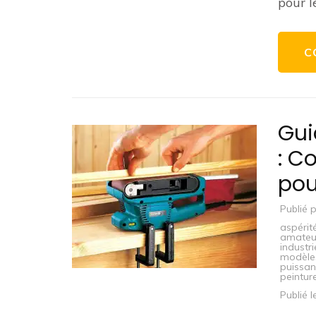
pour l
C
Gui
: C
pou
Publié 
aspérit
amateu
industri
modèle
puissa
peintur
Publié 