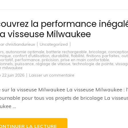
ouvrez la performance inégal
la visseuse Milwaukee
par
christiandurieux
Uncategorized
rs
,
autonomie optimale
,
batterie rechargeable
,
bricolage
,
conceptio
mique
,
confort d'utilisation
,
durabilité
,
fiabilité
,
finitions parfaites
,
outi
portatif
,
performance
,
précision
,
prise en main confortable
,
ionnels
,
puissance
,
réglage de vitesse
,
technologie de pointe
,
vissag
e milwaukee
sur
le
22 juin 2026
Laisser un commentaire
Découvrez
la
performance
e sur la visseuse Milwaukee La visseuse Milwaukee : l’
inégalée
de
ournable pour tous vos projets de bricolage La visseu
la
visseuse
ukee …
Milwaukee
ONTINUER LA LECTURE