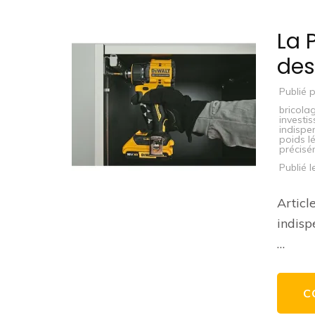
La 
des
Publié 
bricola
investi
indispe
poids l
précis
Publié 
Articl
indisp
…
C