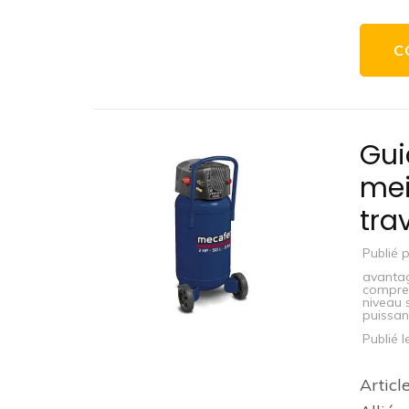
C
Gui
mei
tra
Publié 
avanta
compres
niveau 
puissa
Publié 
Articl