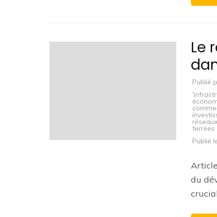
Le 
dan
Publié 
'infrast
économ
commer
investi
réseaux
ferrées
Publié 
Article
du dév
crucia