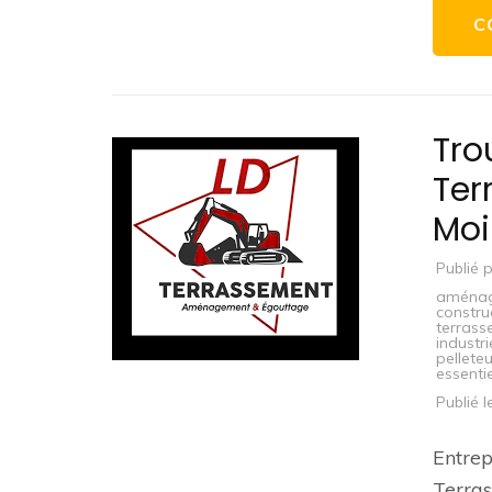
C
Tro
Ter
Moi
Publié 
aména
construc
terrass
industri
pellete
essenti
Publié 
Entrep
Terras