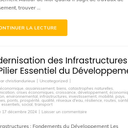
de
Qualité
sement, trouver …
Autour
de
Moi
ONTINUER LA LECTURE
ernisation des Infrastructures 
Pilier Essentiel du Développem
par
christiandurieux
Uncategorized
é économique
,
assainissement
,
biens
,
catastrophes naturelles
,
ication
,
crises économiques
,
croissance
,
développement
,
économi
ion
,
environnemental
,
infrastructures
,
investissement
,
mobilité
,
pays
,
nes
,
ponts
,
prospérité
,
qualité
,
réseaux d'eau
,
résilience
,
routes
,
sant
 essentiels
,
social
,
transport
sur
le
17 décembre 2024
Laisser un commentaire
Modernisation
des
Infrastructures
frastructures : Fondements du Développement Les
: