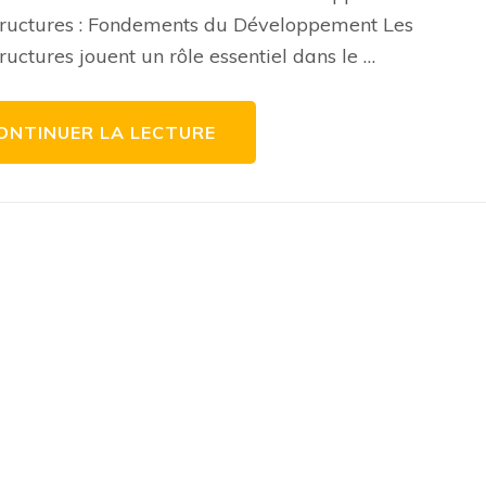
Un
tructures : Fondements du Développement Les
Pilier
Essentiel
tructures jouent un rôle essentiel dans le …
du
Développement
ONTINUER LA LECTURE