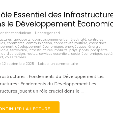
Rôle Essentiel des Infrastructur
s le Développement Économi
par
christiandurieux
Uncategorized
ructures
,
aéroports
,
approvisionnement en électricité
,
centrales
ques
,
commerce
,
communication
,
connectivité routière
,
croissance
,
ppement
,
développement économique
,
énergétiques
,
énergie
lable
,
ferroviaire
,
infrastructures
,
mobilité
,
pays
,
ponts
,
prospérité
,
 de distribution
,
routes
,
services essentiels
,
socio-économique
,
syst
rt
,
voies ferrées
sur
le
12 septembre 2025
Laisser un commentaire
Le
Rôle
Essentiel
frastructures : Fondements du Développement Les
des
Infrastructures
tructures : Fondements du Développement Les
dans
le
tructures jouent un rôle crucial dans le …
Développement
Économique
ONTINUER LA LECTURE