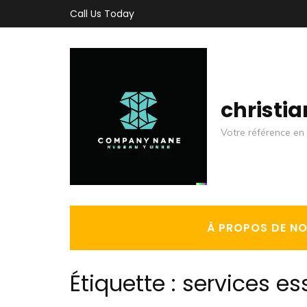
Aller
Call Us Today
au
contenu
(Pressez
Entrée)
christi
Votre référence en 
À PROPOS DE N
Étiquette :
services es