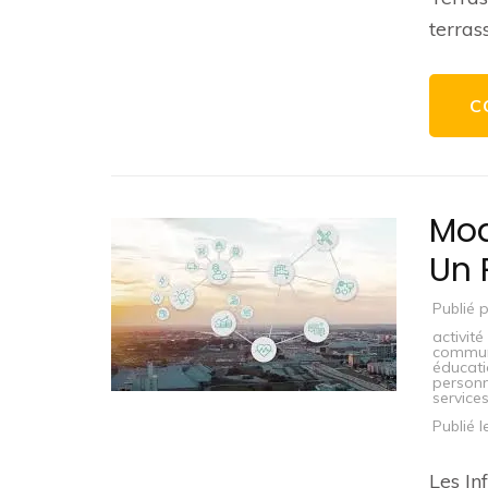
terras
C
Mod
Un 
Publié 
activit
commun
éducat
person
services
Publié 
Les In