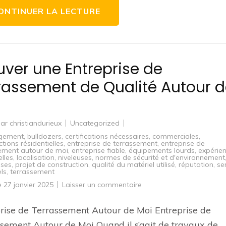
ONTINUER LA LECTURE
uver une Entreprise de
rassement de Qualité Autour 
par
christiandurieux
Uncategorized
gement
,
bulldozers
,
certifications nécessaires
,
commerciales
,
tions résidentielles
,
entreprise de terrassement
,
entreprise de
ement autour de moi
,
entreprise fiable
,
équipements lourds
,
expérie
elles
,
localisation
,
niveleuses
,
normes de sécurité et d'environnement
uses
,
projet de construction
,
qualité du matériel utilisé
,
réputation
,
se
els
,
terrassement
sur
le
27 janvier 2025
Laisser un commentaire
Trouver
une
Entreprise
rise de Terrassement Autour de Moi Entreprise de
de
Terrassement
sement Autour de Moi Quand il s’agit de travaux de