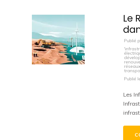
Le 
dan
Publié 
'infrast
électri
dévelo
renouve
réseaux
transpo
Publié 
Les In
Infras
infras
C