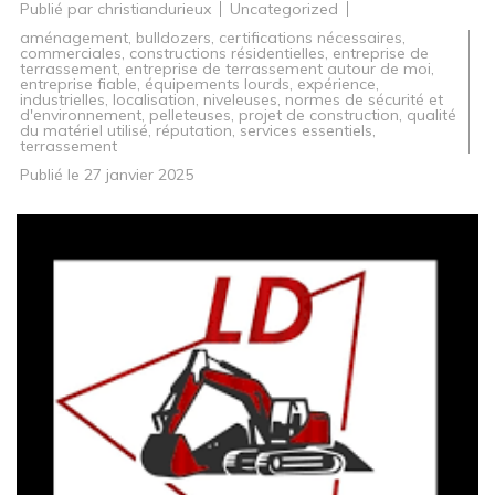
Publié par
christiandurieux
Uncategorized
aménagement
,
bulldozers
,
certifications nécessaires
,
commerciales
,
constructions résidentielles
,
entreprise de
terrassement
,
entreprise de terrassement autour de moi
,
entreprise fiable
,
équipements lourds
,
expérience
,
industrielles
,
localisation
,
niveleuses
,
normes de sécurité et
d'environnement
,
pelleteuses
,
projet de construction
,
qualité
du matériel utilisé
,
réputation
,
services essentiels
,
terrassement
Publié le
27 janvier 2025