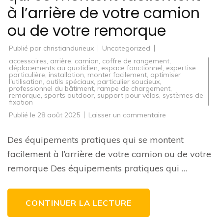
à l’arrière de votre camion
ou de votre remorque
Publié par
christiandurieux
Uncategorized
accessoires
,
arrière
,
camion
,
coffre de rangement
,
déplacements au quotidien
,
espace fonctionnel
,
expertise
particulière
,
installation
,
monter facilement
,
optimiser
l'utilisation
,
outils spéciaux
,
particulier soucieux
,
professionnel du bâtiment
,
rampe de chargement
,
remorque
,
sports outdoor
,
support pour vélos
,
systèmes de
fixation
sur
Publié le
28 août 2025
Laisser un commentaire
Des
équipements
pratiques
Des équipements pratiques qui se montent
qui
se
facilement à l’arrière de votre camion ou de votre
montent
facilement
remorque Des équipements pratiques qui …
à
l’arrière
de
votre
camion
CONTINUER LA LECTURE
ou
de
votre