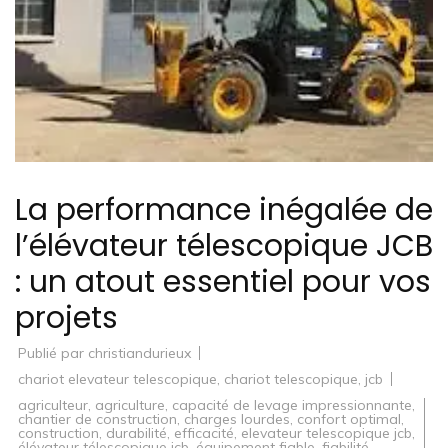
La performance inégalée de
l’élévateur télescopique JCB
: un atout essentiel pour vos
projets
Publié par
christiandurieux
chariot elevateur telescopique
,
chariot telescopique
,
jcb
agriculteur
,
agriculture
,
capacité de levage impressionnante
,
chantier de construction
,
charges lourdes
,
confort optimal
,
construction
,
durabilité
,
efficacité
,
elevateur telescopique jcb
,
élévateur télescopique jcb
,
équipement fiable
,
fiabilité