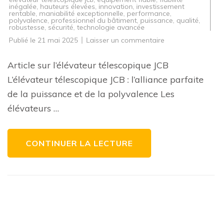
inégalée
,
hauteurs élevées
,
innovation
,
investissement
rentable
,
maniabilité exceptionnelle
,
performance
,
polyvalence
,
professionnel du bâtiment
,
puissance
,
qualité
,
robustesse
,
sécurité
,
technologie avancée
sur
Publié le
21 mai 2025
Laisser un commentaire
La
performance
inégalée
Article sur l’élévateur télescopique JCB
de
l’élévateur
L’élévateur télescopique JCB : l’alliance parfaite
télescopique
JCB
de la puissance et de la polyvalence Les
:
un
élévateurs …
atout
essentiel
pour
vos
projets
CONTINUER LA LECTURE