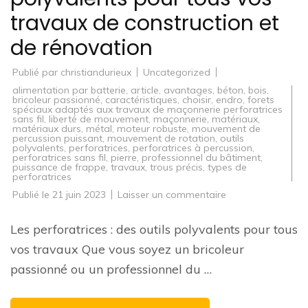
travaux de construction et
de rénovation
Publié par
christiandurieux
Uncategorized
alimentation par batterie
,
article
,
avantages
,
béton
,
bois
,
bricoleur passionné
,
caractéristiques
,
choisir
,
endro
,
forets
spéciaux adaptés aux travaux de maçonnerie perforatrices
sans fil
,
liberté de mouvement
,
maçonnerie
,
matériaux
,
matériaux durs
,
métal
,
moteur robuste
,
mouvement de
percussion puissant
,
mouvement de rotation
,
outils
polyvalents
,
perforatrices
,
perforatrices à percussion
,
perforatrices sans fil
,
pierre
,
professionnel du bâtiment
,
puissance de frappe
,
travaux
,
trous précis
,
types de
perforatrices
sur
Publié le
21 juin 2023
Laisser un commentaire
Perforatrices
:
Des
Les perforatrices : des outils polyvalents pour tous
outils
polyvalents
vos travaux Que vous soyez un bricoleur
pour
tous
passionné ou un professionnel du …
vos
travaux
de
construction