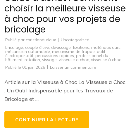
choisir la meilleure visseuse
à choc pour vos projets de
bricolage
Publié par
christiandurieux
Uncategorized
bricolage
,
couple élevé
,
dévissage
,
fixations
,
matériaux durs
,
mécanicien automobile
,
mécanisme de frappe
,
outil
électroportatif
,
percussions rapides
,
professionnel du
bâtiment
,
rotation
,
vissage
,
visseuse a choc
,
visseuse à choc
sur
Publié le
01 juin 2026
Laisser un commentaire
Guide
d’achat
:
Article sur la Visseuse à Choc La Visseuse à Choc
Comment
choisir
: Un Outil Indispensable pour les Travaux de
la
meilleure
Bricolage et …
visseuse
à
choc
pour
vos
CONTINUER LA LECTURE
projets
de
bricolage