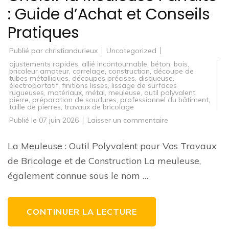
: Guide d’Achat et Conseils
Pratiques
Publié par
christiandurieux
Uncategorized
ajustements rapides
,
allié incontournable
,
béton
,
bois
,
bricoleur amateur
,
carrelage
,
construction
,
découpe de
tubes métalliques
,
découpes précises
,
disqueuse
,
électroportatif
,
finitions lisses
,
lissage de surfaces
rugueuses
,
matériaux
,
métal
,
meuleuse
,
outil polyvalent
,
pierre
,
préparation de soudures
,
professionnel du bâtiment
,
taille de pierres
,
travaux de bricolage
sur
Publié le
07 juin 2026
Laisser un commentaire
Choisir
la
Meuleuse
La Meuleuse : Outil Polyvalent pour Vos Travaux
Parfaite
:
de Bricolage et de Construction La meuleuse,
Guide
d’Achat
également connue sous le nom …
et
Conseils
Pratiques
CONTINUER LA LECTURE