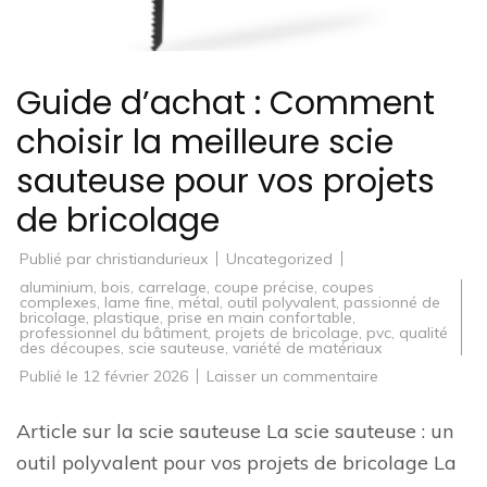
Guide d’achat : Comment
choisir la meilleure scie
sauteuse pour vos projets
de bricolage
Publié par
christiandurieux
Uncategorized
aluminium
,
bois
,
carrelage
,
coupe précise
,
coupes
complexes
,
lame fine
,
métal
,
outil polyvalent
,
passionné de
bricolage
,
plastique
,
prise en main confortable
,
professionnel du bâtiment
,
projets de bricolage
,
pvc
,
qualité
des découpes
,
scie sauteuse
,
variété de matériaux
sur
Publié le
12 février 2026
Laisser un commentaire
Guide
d’achat
:
Article sur la scie sauteuse La scie sauteuse : un
Comment
choisir
outil polyvalent pour vos projets de bricolage La
la
meilleure