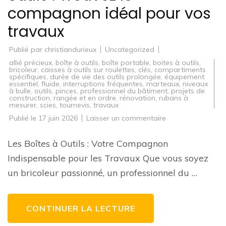
compagnon idéal pour vos
travaux
Publié par
christiandurieux
Uncategorized
allié précieux
,
boîte à outils
,
boîte portable
,
boites à outils
,
bricoleur
,
caisses à outils sur roulettes
,
clés
,
compartiments
spécifiques
,
durée de vie des outils prolongée
,
équipement
essentiel
,
fluide
,
interruptions fréquentes
,
marteaux
,
niveaux
à bulle
,
outils
,
pinces
,
professionnel du bâtiment
,
projets de
construction
,
rangée et en ordre
,
rénovation
,
rubans à
mesurer
,
scies
,
tournevis
,
travaux
sur
Publié le
17 juin 2026
Laisser un commentaire
Guide
d’achat
de
Les Boîtes à Outils : Votre Compagnon
boîtes
à
Indispensable pour les Travaux Que vous soyez
outils
:
un bricoleur passionné, un professionnel du …
Trouvez
le
compagnon
idéal
pour
CONTINUER LA LECTURE
vos
travaux