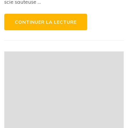
scie sauteuse …
scie
sauteuse
pour
vos
projets
CONTINUER LA LECTURE
de
bricolage