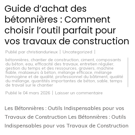
Guide d’achat des
bétonnières : Comment
choisir l’outil parfait pour
vos travaux de construction
Publié par
christiandurieux
Uncategorized
bétonnières
,
chantier de construction
,
ciment
,
composants
du béton
,
eau
,
efficacité des travaux
,
entretien régulier
,
gestion du temps et des ressources
,
graviers
,
machine
fiable
,
malaxeurs à béton
,
mélange efficace
,
mélange
homogène et de qualité
,
professionnel du bâtiment
,
qualité
du mélange
,
quantités importantes de béton
,
sable
,
temps
de travail sur le chantier
sur
Publié le
04 mars 2026
Laisser un commentaire
Guide
d’achat
des
Les Bétonnières : Outils Indispensables pour vos
bétonnières
:
Travaux de Construction Les Bétonnières : Outils
Comment
choisir
Indispensables pour vos Travaux de Construction
l’outil
parfait
…
pour