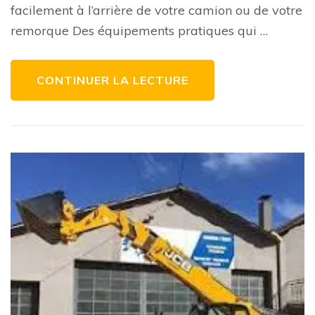
se
facilement à l’arrière de votre camion ou de votre
montent
facilement
remorque Des équipements pratiques qui …
à
l’arrière
de
votre
camion
CONTINUER LA LECTURE
ou
de
votre
remorque