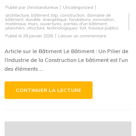
Publié par
christiandurieux
Uncategorized
architecture
,
bâtiment
,
btp
,
construction
,
domaine de
bâtiment
,
durable
,
énergétique
,
fondations
,
innovation
,
matériaux
,
murs
,
ouvertures
,
parties d'un bâtiment
,
planchers
,
structure
,
technologiques
,
toit
,
travaux publics
sur
Publié le
28 janvier 2026
Laisser un commentaire
Exploration
architecturale
:
Article sur le Bâtiment Le Bâtiment : Un Pilier de
Les
merveilles
l’Industrie de la Construction Le bâtiment est l’un
du
bâtiment
des éléments …
moderne
CONTINUER LA LECTURE