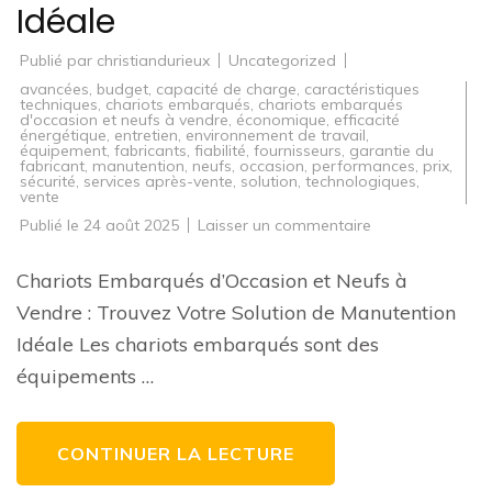
Idéale
Publié par
christiandurieux
Uncategorized
avancées
,
budget
,
capacité de charge
,
caractéristiques
techniques
,
chariots embarqués
,
chariots embarqués
d'occasion et neufs à vendre
,
économique
,
efficacité
énergétique
,
entretien
,
environnement de travail
,
équipement
,
fabricants
,
fiabilité
,
fournisseurs
,
garantie du
fabricant
,
manutention
,
neufs
,
occasion
,
performances
,
prix
,
sécurité
,
services après-vente
,
solution
,
technologiques
,
vente
sur
Publié le
24 août 2025
Laisser un commentaire
Chariots
Embarqués
d’Occasion
Chariots Embarqués d’Occasion et Neufs à
et
Neufs
Vendre : Trouvez Votre Solution de Manutention
à
Vendre
Idéale Les chariots embarqués sont des
:
Trouvez
équipements …
Votre
Solution
de
Manutention
Idéale
CONTINUER LA LECTURE