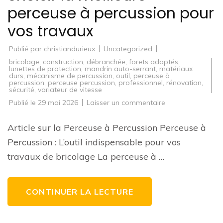
perceuse à percussion pour
vos travaux
Publié par
christiandurieux
Uncategorized
bricolage
,
construction
,
débranchée
,
forets adaptés
,
lunettes de protection
,
mandrin auto-serrant
,
matériaux
durs
,
mécanisme de percussion
,
outil
,
perceuse à
percussion
,
perceuse percussion
,
professionnel
,
rénovation
,
sécurité
,
variateur de vitesse
sur
Publié le
29 mai 2026
Laisser un commentaire
Guide
d’achat
:
Article sur la Perceuse à Percussion Perceuse à
Comment
choisir
Percussion : L’outil indispensable pour vos
la
meilleure
travaux de bricolage La perceuse à …
perceuse
à
percussion
pour
vos
CONTINUER LA LECTURE
travaux