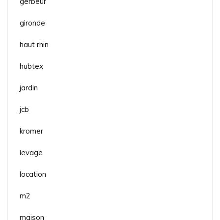
gerbeur
gironde
haut rhin
hubtex
jardin
jcb
kromer
levage
location
m2
maison