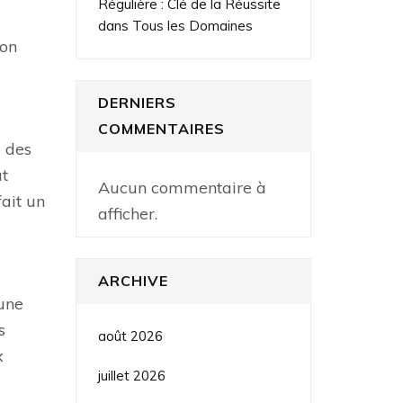
Régulière : Clé de la Réussite
dans Tous les Domaines
ion
DERNIERS
COMMENTAIRES
e des
ut
Aucun commentaire à
ait un
afficher.
ARCHIVE
 une
s
août 2026
x
juillet 2026