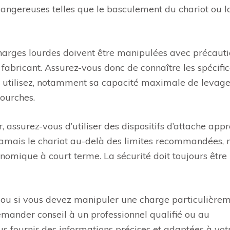
 dangereuses telles que le basculement du chariot ou l
harges lourdes doivent être manipulées avec précauti
abricant. Assurez-vous donc de connaître les spécific
 utilisez, notamment sa capacité maximale de levage 
fourches.
 assurez-vous d’utiliser des dispositifs d’attache appr
 jamais le chariot au-delà des limites recommandées
nomique à court terme. La sécurité doit toujours être
e ou si vous devez manipuler une charge particulière
emander conseil à un professionnel qualifié ou au
us fournir des informations précises et adaptées à vot