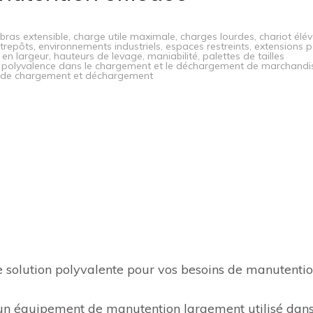
bras extensible
,
charge utile maximale
,
charges lourdes
,
chariot élé
trepôts
,
environnements industriels
,
espaces restreints
,
extensions p
 en largeur
,
hauteurs de levage
,
maniabilité
,
palettes de tailles
,
polyvalence dans le chargement et le déchargement de marchandi
 de chargement et déchargement
ne solution polyvalente pour vos besoins de manutenti
t un équipement de manutention largement utilisé dan