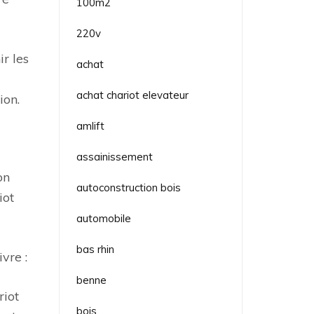
100m2
220v
r les
achat
achat chariot elevateur
ion.
amlift
assainissement
on
autoconstruction bois
iot
automobile
bas rhin
vre :
benne
riot
bois