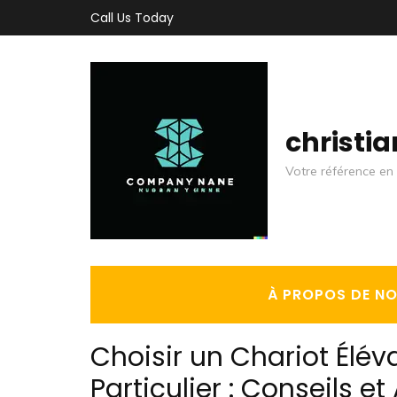
Aller
Call Us Today
au
contenu
(Pressez
Entrée)
christi
Votre référence en 
À PROPOS DE N
Choisir un Chariot Élé
Particulier : Conseils e