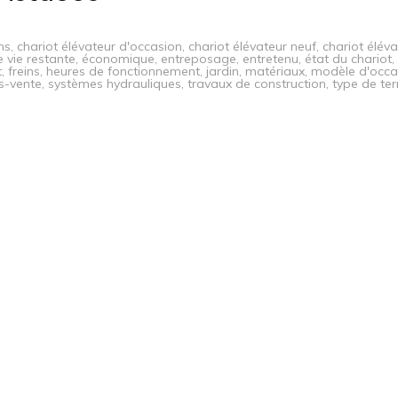
ns
,
chariot élévateur d'occasion
,
chariot élévateur neuf
,
chariot éléva
 vie restante
,
économique
,
entreposage
,
entretenu
,
état du chariot
,
t
,
freins
,
heures de fonctionnement
,
jardin
,
matériaux
,
modèle d'occa
s-vente
,
systèmes hydrauliques
,
travaux de construction
,
type de ter