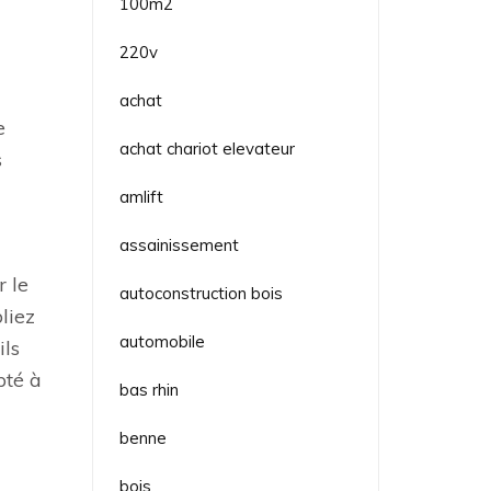
100m2
220v
achat
e
achat chariot elevateur
s
amlift
assainissement
r le
autoconstruction bois
liez
automobile
ils
pté à
bas rhin
benne
bois