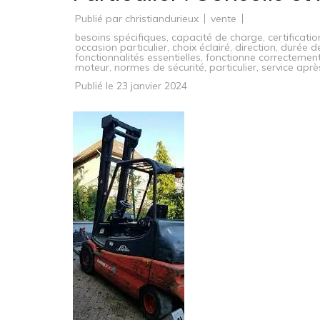
Publié par
christiandurieux
vente
besoins spécifiques
,
capacité de charge
,
certificatio
occasion particulier
,
choix éclairé
,
direction
,
durée de
fonctionnalités essentielles
,
fonctionne correctemen
moteur
,
normes de sécurité
,
particulier
,
service aprè
Publié le
23 janvier 2024