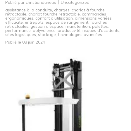
Publié par
christiandurieux
Uncategorized
assistance à la conduite
,
charges
,
chariot à fourche
rétractable
,
chariot fourche retractable
,
commandes
ergonomiques
,
confort d'utilisation
,
dimensions variées
,
efficacité
,
entrepôts
,
espace de rangement
,
fourches
rétractables
,
gestion d'espace
,
manutention
,
palettes
,
performance
,
polyvalence
,
productivité
,
risques d'accidents
,
sites logistiques
,
stockage
,
technologies avancées
Publié le
08 juin 2024