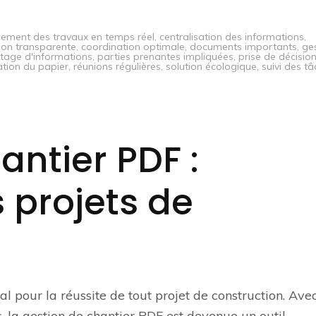
ement des travaux en temps réel
,
centralisation des informations
,
on transparente
,
coordination optimale
,
documents importants
,
ge
tage d'informations
,
parties prenantes impliquées
,
prise de décisio
sation du papier
,
réunions régulières
,
solution écologique
,
suivi des t
antier PDF :
 projets de
al pour la réussite de tout projet de construction. Ave
 la gestion de chantier PDF est devenue un outil