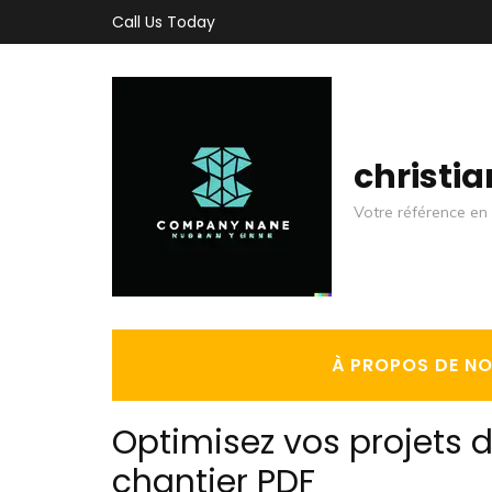
Aller
Call Us Today
au
contenu
(Pressez
Entrée)
christi
Votre référence en 
À PROPOS DE N
Optimisez vos projets d
chantier PDF