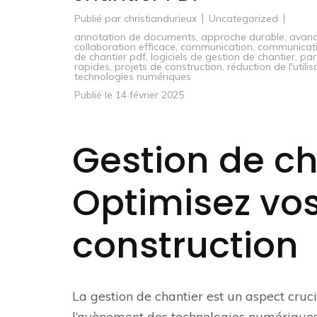
Publié par
christiandurieux
Uncategorized
annotation de documents
,
approche durable
,
avanc
collaboration efficace
,
communication
,
communicati
de chantier pdf
,
logiciels de gestion de chantier
,
par
rapides
,
projets de construction
,
réduction de l'utili
technologies numériques
Publié le
14 février 2025
Gestion de ch
Optimisez vos
construction
La gestion de chantier est un aspect cruci
l’avènement des technologies numériques,