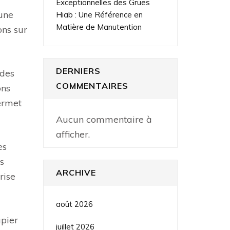
Exceptionnelles des Grues
 une
Hiab : Une Référence en
Matière de Manutention
ons sur
DERNIERS
 des
COMMENTAIRES
ons
ermet
Aucun commentaire à
afficher.
es
s
ARCHIVE
rise
août 2026
apier
juillet 2026