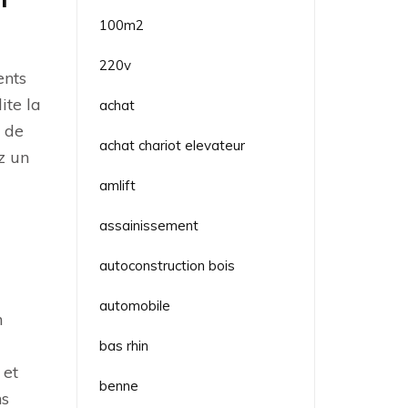
100m2
220v
ents
ite la
achat
n de
achat chariot elevateur
z un
amlift
assainissement
autoconstruction bois
automobile
n
bas rhin
 et
benne
ns