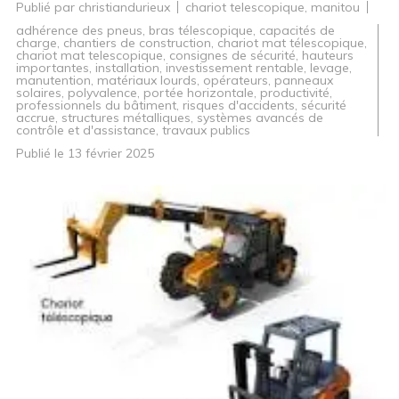
Publié par
christiandurieux
chariot telescopique
,
manitou
adhérence des pneus
,
bras télescopique
,
capacités de
charge
,
chantiers de construction
,
chariot mat télescopique
,
chariot mat telescopique
,
consignes de sécurité
,
hauteurs
importantes
,
installation
,
investissement rentable
,
levage
,
manutention
,
matériaux lourds
,
opérateurs
,
panneaux
solaires
,
polyvalence
,
portée horizontale
,
productivité
,
professionnels du bâtiment
,
risques d'accidents
,
sécurité
accrue
,
structures métalliques
,
systèmes avancés de
contrôle et d'assistance
,
travaux publics
Publié le
13 février 2025