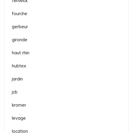
fenwick
fourche
gerbeur
gironde
haut rhin
hubtex
jardin
jcb
kromer
levage
location