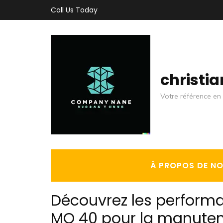
Aller
Call Us Today
au
contenu
(Pressez
Entrée)
christi
Votre référence en 
À PROPOS DE N
Découvrez les performa
MQ 40 pour la manuten