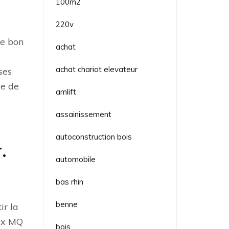
100m2
220v
le bon
achat
achat chariot elevateur
ses
ée de
amlift
assainissement
autoconstruction bois
.
automobile
bas rhin
benne
ir la
tex MQ
bois