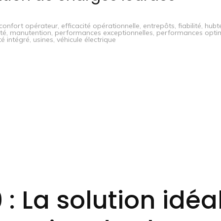
confort opérateur
,
efficacité opérationnelle
,
entrepôts
,
fiabilité
,
hubt
té
,
manutention
,
performances exceptionnelles
,
performances opti
é intégré
,
usines
,
véhicule électrique
: La solution idéa