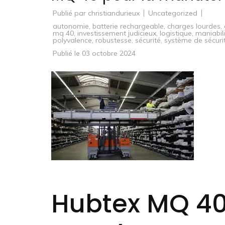
Publié par
christiandurieux
Uncategorized
autonomie
,
batterie rechargeable
,
charges lourdes
,
mq 40
,
investissement judicieux
,
logistique
,
maniabili
polyvalence
,
robustesse
,
sécurité
,
système de sécurit
Publié le
03 octobre 2024
Hubtex MQ 40 