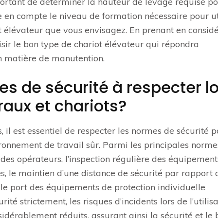
mportant de déterminer la hauteur de levage requise p
re en compte le niveau de formation nécessaire pour ut
ot élévateur que vous envisagez. En prenant en consid
sir le bon type de chariot élévateur qui répondra
n matière de manutention.
es de sécurité à respecter l
éraux et chariots?
ts, il est essentiel de respecter les normes de sécurité 
ironnement de travail sûr. Parmi les principales norme
des opérateurs, l’inspection régulière des équipements
, le maintien d’une distance de sécurité par rapport
e le port des équipements de protection individuelle
té strictement, les risques d’incidents lors de l’utilis
idérablement réduits, assurant ainsi la sécurité et le 