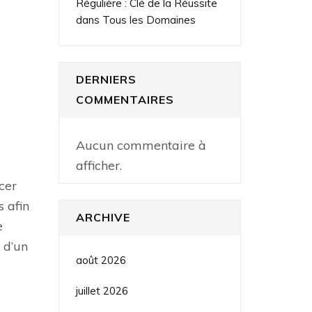
a
Régulière : Clé de la Réussite
dans Tous les Domaines
DERNIERS
COMMENTAIRES
Aucun commentaire à
afficher.
cer
s afin
ARCHIVE
e
 d’un
août 2026
juillet 2026