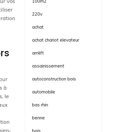
our vos
100m2
iliser
220v
ération
achat
achat chariot elevateur
ors
amlift
assainissement
pour
autoconstruction bois
s à
automobile
, le
 aux
bas rhin
benne
ation
bien-
bois