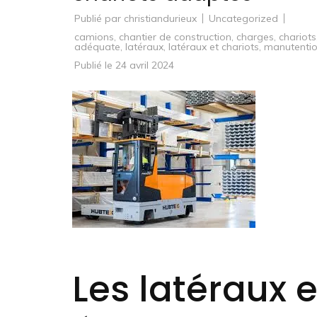
Publié par
christiandurieux
Uncategorized
camions
,
chantier de construction
,
charges
,
chariots
adéquate
,
latéraux
,
latéraux et chariots
,
manutenti
Publié le
24 avril 2024
Les latéraux e