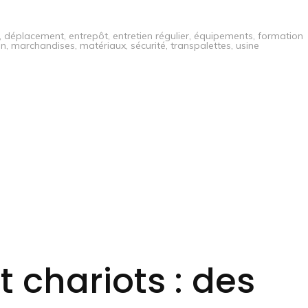
,
déplacement
,
entrepôt
,
entretien régulier
,
équipements
,
formation
on
,
marchandises
,
matériaux
,
sécurité
,
transpalettes
,
usine
t chariots : des