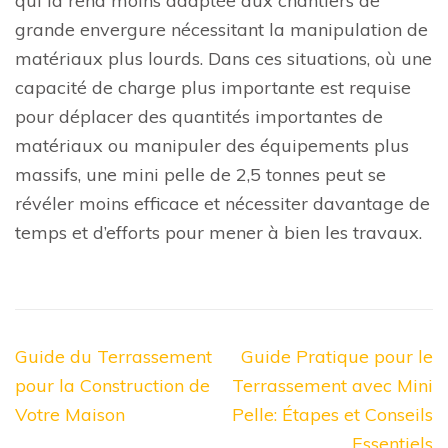
qui la rend moins adaptée aux chantiers de
grande envergure nécessitant la manipulation de
matériaux plus lourds. Dans ces situations, où une
capacité de charge plus importante est requise
pour déplacer des quantités importantes de
matériaux ou manipuler des équipements plus
massifs, une mini pelle de 2,5 tonnes peut se
révéler moins efficace et nécessiter davantage de
temps et d’efforts pour mener à bien les travaux.
Navigation
Guide du Terrassement
Guide Pratique pour le
de
pour la Construction de
Terrassement avec Mini
l’article
Votre Maison
Pelle: Étapes et Conseils
Essentiels