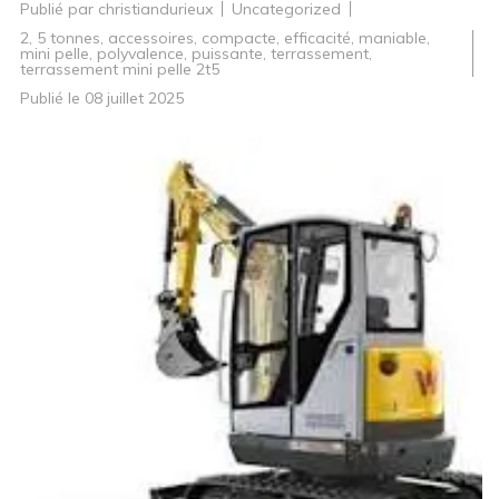
Publié par
christiandurieux
Uncategorized
2
,
5 tonnes
,
accessoires
,
compacte
,
efficacité
,
maniable
,
mini pelle
,
polyvalence
,
puissante
,
terrassement
,
terrassement mini pelle 2t5
Publié le
08 juillet 2025