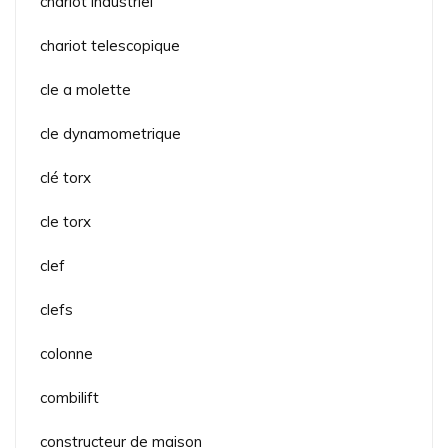
chariot industriel
chariot telescopique
cle a molette
cle dynamometrique
clé torx
cle torx
clef
clefs
colonne
combilift
constructeur de maison