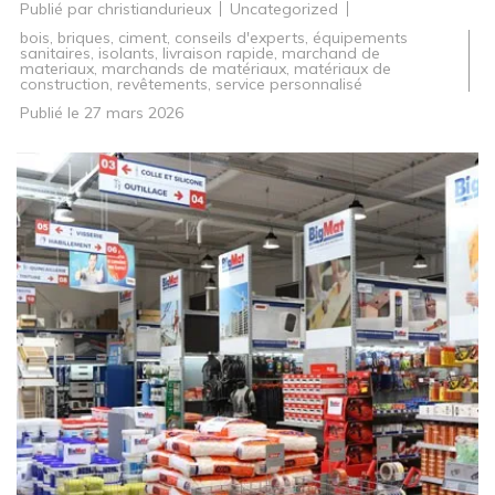
Publié par
christiandurieux
Uncategorized
bois
,
briques
,
ciment
,
conseils d'experts
,
équipements
sanitaires
,
isolants
,
livraison rapide
,
marchand de
materiaux
,
marchands de matériaux
,
matériaux de
construction
,
revêtements
,
service personnalisé
Publié le
27 mars 2026