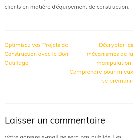
clients en matière d’équipement de construction.
Navigation
Optimisez vos Projets de
Décrypter les
de
Construction avec le Bon
mécanismes de la
l’article
Outillage
manipulation :
Comprendre pour mieux
se prémunir
Laisser un commentaire
Votre adresse e-mail ne sera pas publiée.
Les