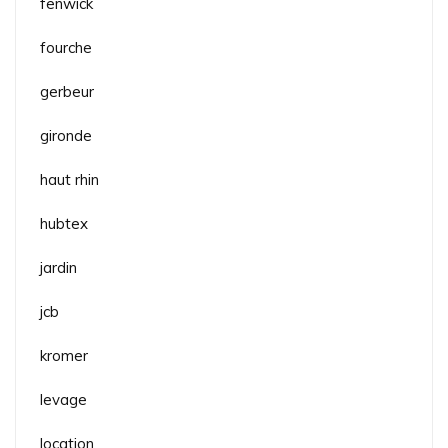
fenwick
fourche
gerbeur
gironde
haut rhin
hubtex
jardin
jcb
kromer
levage
location