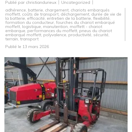
Publié par
christiandurieux
Uncategorized
adhérence
,
batterie
,
chargement
,
chariots embarqués
moffett
,
coûts de transport
,
déchargement
,
durée de vie de
la batterie
,
efficacité
,
entretien de la batterie
,
flexibilité
,
formation du conducteur
,
fourches du chariot embarqué
moffett
,
logistique
,
manutention
,
moffett - chariot
embarque
,
performances du moffett
,
pneus du chariot
embarqué moffett
,
polyvalence
,
productivité
,
sécurité
,
terrain
,
transport
Publié le
13 mars 2026