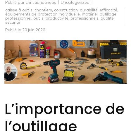
Publié par
christiandurieux
Uncategorized
caisse à outils
,
chantiers
,
construction
,
durabilité
,
efficacité
,
équipements de protection individuelle
,
matériel
,
outillage
professionnel
,
outils
,
productivité
,
professionnels
,
qualité
,
sécurité
Publié le
20 juin 2026
L’importance de
l’outillage