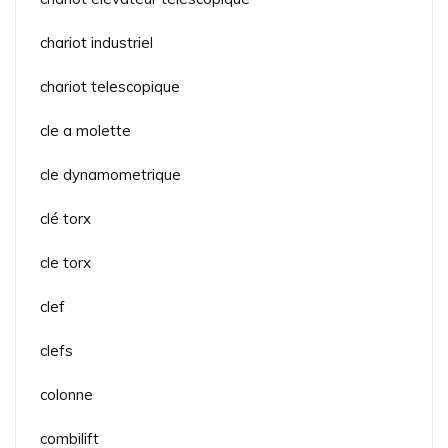
chariot industriel
chariot telescopique
cle a molette
cle dynamometrique
clé torx
cle torx
clef
clefs
colonne
combilift