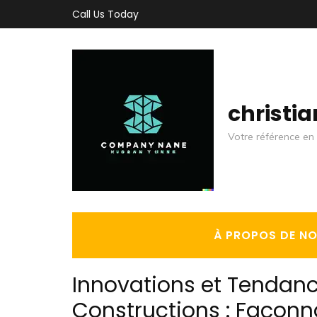
Aller
Call Us Today
au
contenu
(Pressez
Entrée)
christi
Votre référence en 
À PROPOS DE N
Innovations et Tendanc
Constructions : Façonn