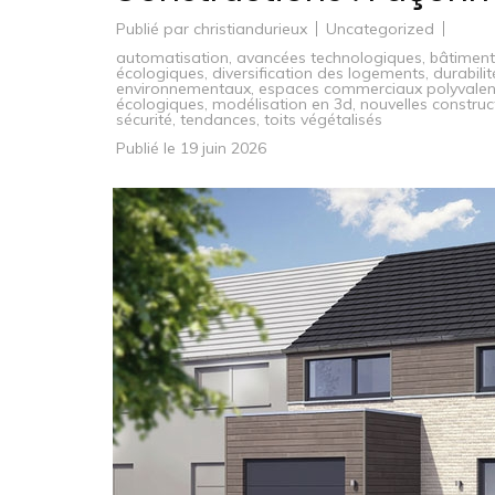
Publié par
christiandurieux
Uncategorized
automatisation
,
avancées technologiques
,
bâtiments
écologiques
,
diversification des logements
,
durabili
environnementaux
,
espaces commerciaux polyvalen
écologiques
,
modélisation en 3d
,
nouvelles construc
sécurité
,
tendances
,
toits végétalisés
Publié le
19 juin 2026