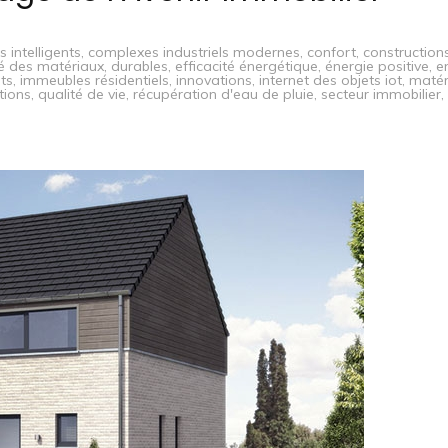
 intelligents
,
complexes industriels modernes
,
confort
,
construction
té des matériaux
,
durables
,
efficacité énergétique
,
énergie positive
,
e
ts
,
immeubles résidentiels
,
innovations
,
internet des objets iot
,
matér
tions
,
qualité de vie
,
récupération d'eau de pluie
,
secteur immobilier
,