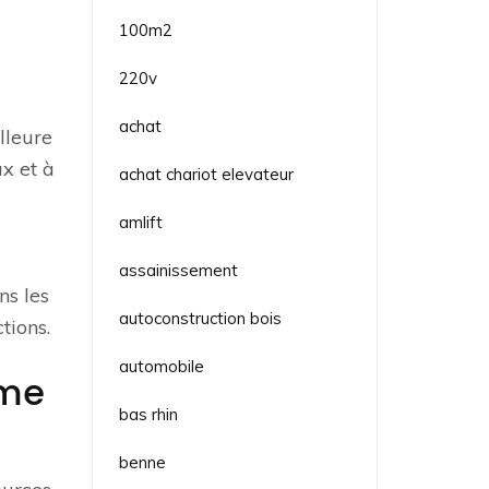
100m2
220v
achat
lleure
ux et à
achat chariot elevateur
amlift
assainissement
ns les
autoconstruction bois
tions.
automobile
mme
bas rhin
benne