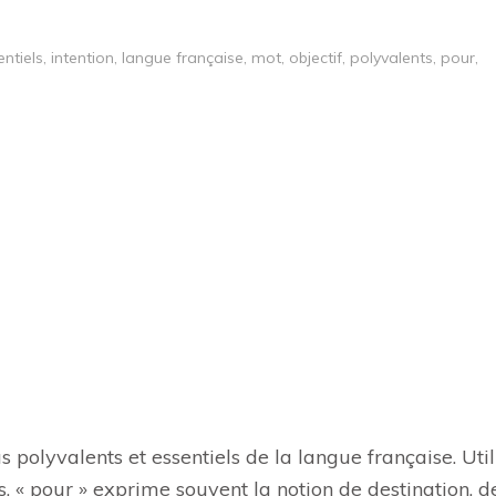
entiels
,
intention
,
langue française
,
mot
,
objectif
,
polyvalents
,
pour
,
s polyvalents et essentiels de la langue française. Util
, « pour » exprime souvent la notion de destination, d