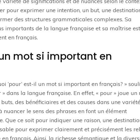
ne variété de significations et de nuances selon le cont
yer pour exprimer une intention, un but, une destinatio
former des structures grammaticales complexes. Sa
us importants de la langue française et sa maîtrise es
t en français.
 un mot si important en
‘pour’ est-il un mot si important en français? » soul
 dans la langue française. En effet, « pour » joue un 
 buts, des bénéficiaires et des causes dans une variét
 à nuancer le sens des phrases en font un élément
 Que ce soit pour indiquer une raison, une destinatio
ensable pour exprimer clairement et précisément les re
 en français. Ainsi, la richesse sémantique et la divers