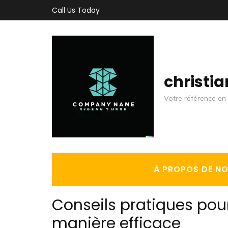
Aller
Call Us Today
au
contenu
(Pressez
Entrée)
christi
Votre référence en 
À PROPOS DE N
Conseils pratiques pour
manière efficace