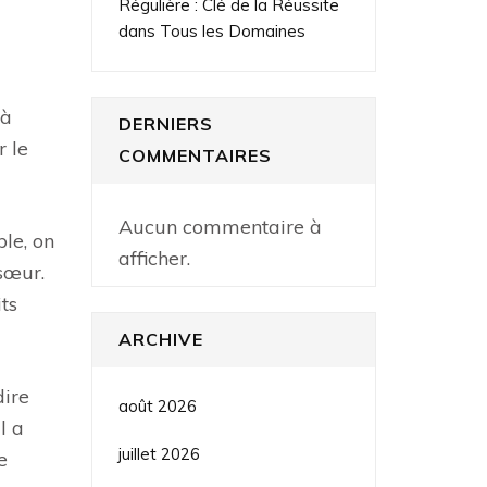
Régulière : Clé de la Réussite
dans Tous les Domaines
 à
DERNIERS
r le
COMMENTAIRES
Aucun commentaire à
le, on
afficher.
sœur.
ts
ARCHIVE
dire
août 2026
l a
juillet 2026
e