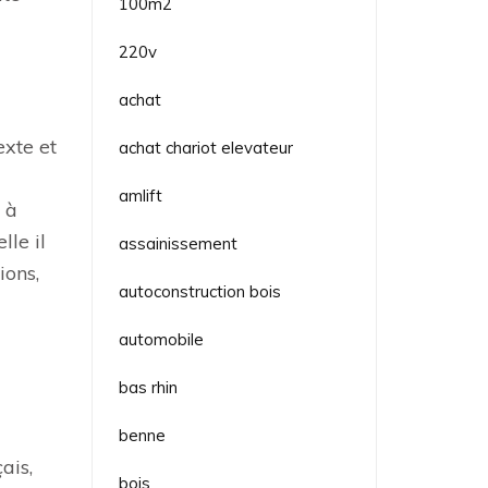
100m2
220v
achat
exte et
achat chariot elevateur
amlift
« à
le il
assainissement
ions,
autoconstruction bois
automobile
bas rhin
benne
ais,
bois