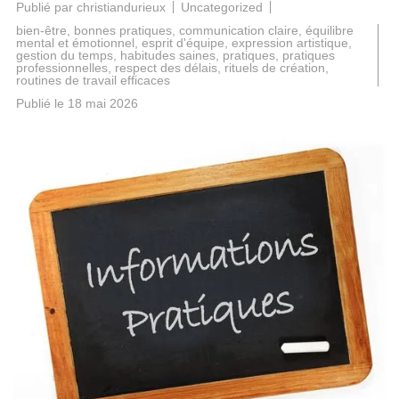
Publié par
christiandurieux
Uncategorized
bien-être
,
bonnes pratiques
,
communication claire
,
équilibre
mental et émotionnel
,
esprit d'équipe
,
expression artistique
,
gestion du temps
,
habitudes saines
,
pratiques
,
pratiques
professionnelles
,
respect des délais
,
rituels de création
,
routines de travail efficaces
Publié le
18 mai 2026