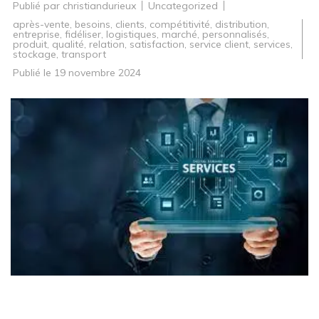
Publié par
christiandurieux
Uncategorized
après-vente
,
besoins
,
clients
,
compétitivité
,
distribution
,
entreprise
,
fidéliser
,
logistiques
,
marché
,
personnalisés
,
produit
,
qualité
,
relation
,
satisfaction
,
service client
,
services
,
stockage
,
transport
Publié le
19 novembre 2024