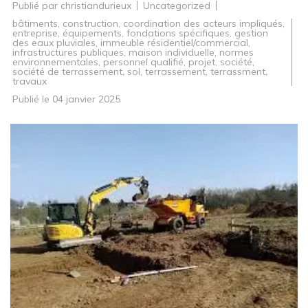
Publié par
christiandurieux
Uncategorized
bâtiments
,
construction
,
coordination des acteurs impliqués
,
entreprise
,
équipements
,
fondations spécifiques
,
gestion
des eaux pluviales
,
immeuble résidentiel/commercial
,
infrastructures publiques
,
maison individuelle
,
normes
environnementales
,
personnel qualifié
,
projet
,
société
,
société de terrassement
,
sol
,
terrassement
,
terrassment
,
travaux
Publié le
04 janvier 2025