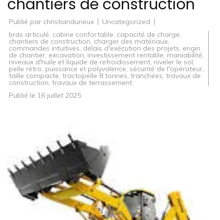
chantiers de construction
Publié par
christiandurieux
Uncategorized
bras articulé
,
cabine confortable
,
capacité de charge
,
chantiers de construction
,
charger des matériaux
,
commandes intuitives
,
délais d'exécution des projets
,
engin
de chantier
,
excavation
,
investissement rentable
,
maniabilité
,
niveaux d'huile et liquide de refroidissement
,
niveler le sol
,
pelle rétro
,
puissance et polyvalence
,
sécurité de l'opérateur
,
taille compacte
,
tractopelle 8 tonnes
,
tranchées
,
travaux de
construction
,
travaux de terrassement
Publié le
16 juillet 2025