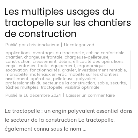
Les multiples usages du
tractopelle sur les chantiers
de construction
Publié par
christiandurieux
Uncategorized
applications
,
avantages du tractopelle
,
cabine confortable
,
chantier
,
chargeuse frontale
,
chargeuse-pelleteuse
,
construction
,
creusement
,
débris
,
efficacité des opérations
,
engin
,
entretien facile
,
équipement
,
ergonomique
,
excavation
,
fonctionnalités
,
gravier
,
investissement rentable
,
maniabilité
,
matériaux en vrac
,
mobilité sur les chantiers
,
nivellement
,
opérateur
,
pelleteuse
,
polyvalent
,
professionnels du secteur de la construction
,
sable
,
sécurité
,
tâches multiples
,
tractopelle
,
visibilité optimale
sur
Publié le
16 décembre 2024
Laisser un commentaire
Les
multiples
usages
Le tractopelle : un engin polyvalent essentiel dans
du
tractopelle
le secteur de la construction Le tractopelle,
sur
les
également connu sous le nom …
chantiers
de