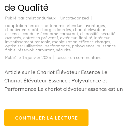
de Qualité
Publié par
christiandurieux
Uncategorized
adaptation terrains
,
autonomie étendue
,
avantages
,
chantier entrepôt
,
charges lourdes
,
chariot élévateur
essence
,
conduite économe carburant
,
dispositifs sécurité
avancés
,
entretien préventif
,
extérieur
,
fiabilité
,
intérieur
,
investissement rentable
,
manipulation efficace charges
,
optimiser utilisation
,
performance
,
polyvalence
,
puissance
fiable
,
réservoir carburant
,
sécurité
sur
Publié le
15 janvier 2025
Laisser un commentaire
Optimisez
Vos
Opérations
Article sur le Chariot Élévateur Essence Le
de
Manutention
Chariot Élévateur Essence : Polyvalence et
avec
un
Performance Le chariot élévateur essence est un
Chariot
Élévateur
…
Essence
de
Qualité
CONTINUER LA LECTURE