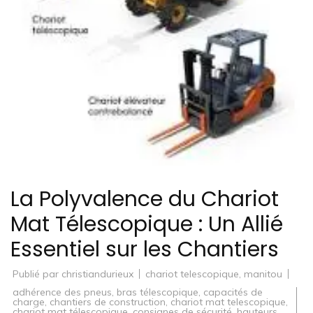
La Polyvalence du Chariot
Mat Télescopique : Un Allié
Essentiel sur les Chantiers
Publié par
christiandurieux
chariot telescopique
,
manitou
adhérence des pneus
,
bras télescopique
,
capacités de
charge
,
chantiers de construction
,
chariot mat telescopique
,
chariot mat télescopique
,
consignes de sécurité
,
hauteurs