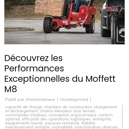
Découvrez les
Performances
Exceptionnelles du Moffett
M8
Publié par
christiandurieux
Uncategorized
capacité de charge
,
chantiers de construction
,
chargement
et déchargement
,
chariot élévateur tout-terrain
,
commandes intuitives
,
conception ergonomique
,
confort
optimal
,
efficacité des opérations logistiques
,
entrepôts
,
équipements lourds
,
espaces restreints
,
fiabilité
,
investissement rentable
,
maniabilité
,
marchandises diverses
,