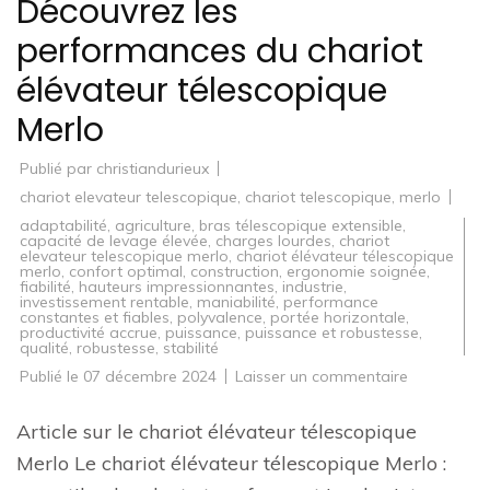
Découvrez les
performances du chariot
élévateur télescopique
Merlo
Publié par
christiandurieux
chariot elevateur telescopique
,
chariot telescopique
,
merlo
adaptabilité
,
agriculture
,
bras télescopique extensible
,
capacité de levage élevée
,
charges lourdes
,
chariot
elevateur telescopique merlo
,
chariot élévateur télescopique
merlo
,
confort optimal
,
construction
,
ergonomie soignée
,
fiabilité
,
hauteurs impressionnantes
,
industrie
,
investissement rentable
,
maniabilité
,
performance
constantes et fiables
,
polyvalence
,
portée horizontale
,
productivité accrue
,
puissance
,
puissance et robustesse
,
qualité
,
robustesse
,
stabilité
sur
Publié le
07 décembre 2024
Laisser un commentaire
Découvrez
les
performan
Article sur le chariot élévateur télescopique
du
chariot
Merlo Le chariot élévateur télescopique Merlo :
élévateur
télescopiq