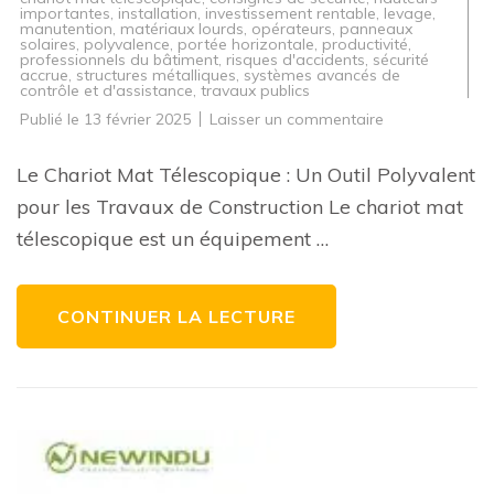
importantes
,
installation
,
investissement rentable
,
levage
,
manutention
,
matériaux lourds
,
opérateurs
,
panneaux
solaires
,
polyvalence
,
portée horizontale
,
productivité
,
professionnels du bâtiment
,
risques d'accidents
,
sécurité
accrue
,
structures métalliques
,
systèmes avancés de
contrôle et d'assistance
,
travaux publics
sur
Publié le
13 février 2025
Laisser un commentaire
La
Polyvalence
du
Le Chariot Mat Télescopique : Un Outil Polyvalent
Chariot
Mat
pour les Travaux de Construction Le chariot mat
Télescopique
:
télescopique est un équipement …
Un
Allié
Essentiel
sur
les
CONTINUER LA LECTURE
Chantiers