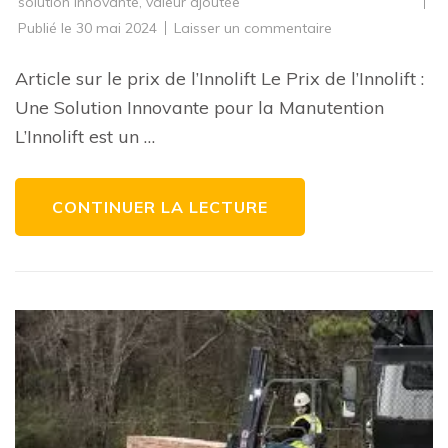
solution innovante
,
valeur ajoutée
sur
Publié le
30 mai 2024
Laisser un commentaire
Découvrez
les
Tarifs
Article sur le prix de l’Innolift Le Prix de l’Innolift :
Compétitifs
de
Une Solution Innovante pour la Manutention
l’Innolift:
Une
L’Innolift est un …
Solution
de
Manutention
Innovante
CONTINUER LA LECTURE