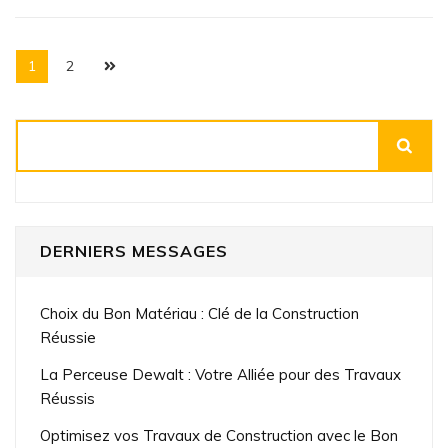
Pagination
Page
Page
1
2
des
publications
Rechercher
DERNIERS MESSAGES
Choix du Bon Matériau : Clé de la Construction
Réussie
La Perceuse Dewalt : Votre Alliée pour des Travaux
Réussis
Optimisez vos Travaux de Construction avec le Bon