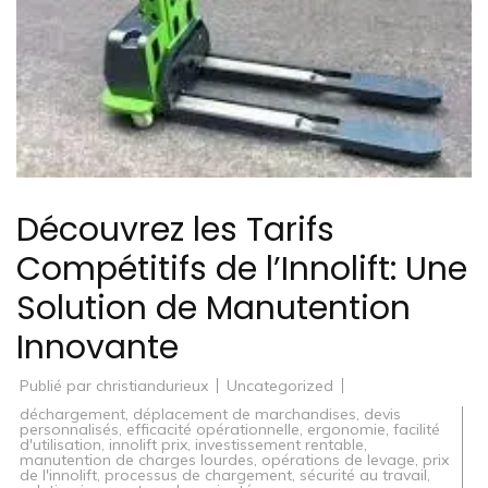
Découvrez les Tarifs
Compétitifs de l’Innolift: Une
Solution de Manutention
Innovante
Publié par
christiandurieux
Uncategorized
déchargement
,
déplacement de marchandises
,
devis
personnalisés
,
efficacité opérationnelle
,
ergonomie
,
facilité
d'utilisation
,
innolift prix
,
investissement rentable
,
manutention de charges lourdes
,
opérations de levage
,
prix
de l'innolift
,
processus de chargement
,
sécurité au travail
,