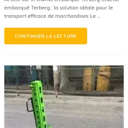
logistiques
avec
embarqué Terberg : la solution idéale pour le
le
chariot
transport efficace de marchandises Le …
embarqué
Terberg
CONTINUER LA LECTURE