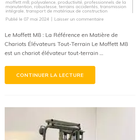
moffett m8
,
polyvalence
,
productivité
,
professionnels de la
manutention
,
robustesse
,
terrains accidentés
,
transmission
intégrale
,
transport de matériaux de construction
sur
Publié le
07 mai 2024
Laisser un commentaire
Découvrez
les
Performances
Le Moffett M8 : La Référence en Matière de
Exceptionnelles
du
Chariots Élévateurs Tout-Terrain Le Moffett M8
Moffett
M8
est un chariot élévateur tout-terrain …
CONTINUER LA LECTURE