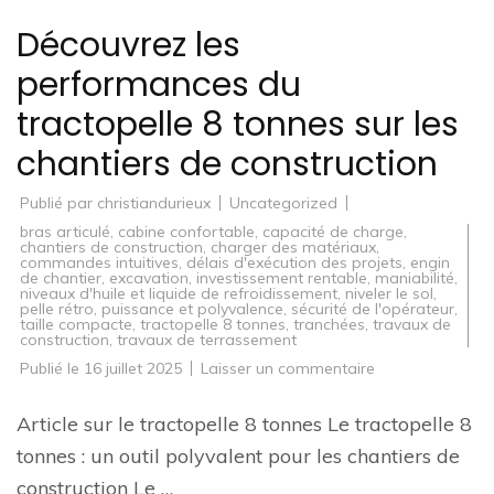
Découvrez les
performances du
tractopelle 8 tonnes sur les
chantiers de construction
Publié par
christiandurieux
Uncategorized
bras articulé
,
cabine confortable
,
capacité de charge
,
chantiers de construction
,
charger des matériaux
,
commandes intuitives
,
délais d'exécution des projets
,
engin
de chantier
,
excavation
,
investissement rentable
,
maniabilité
,
niveaux d'huile et liquide de refroidissement
,
niveler le sol
,
pelle rétro
,
puissance et polyvalence
,
sécurité de l'opérateur
,
taille compacte
,
tractopelle 8 tonnes
,
tranchées
,
travaux de
construction
,
travaux de terrassement
sur
Publié le
16 juillet 2025
Laisser un commentaire
Découvrez
les
performances
Article sur le tractopelle 8 tonnes Le tractopelle 8
du
tractopelle
tonnes : un outil polyvalent pour les chantiers de
8
tonnes
construction Le …
sur