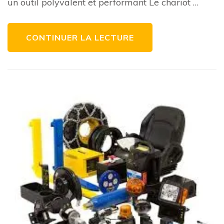
un outil polyvalent et performant Le chariot …
Merlo
CONTINUER LA LECTURE