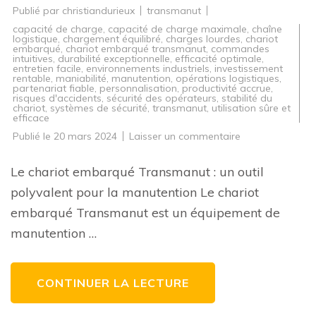
Publié par
christiandurieux
transmanut
capacité de charge
,
capacité de charge maximale
,
chaîne
logistique
,
chargement équilibré
,
charges lourdes
,
chariot
embarqué
,
chariot embarqué transmanut
,
commandes
intuitives
,
durabilité exceptionnelle
,
efficacité optimale
,
entretien facile
,
environnements industriels
,
investissement
rentable
,
maniabilité
,
manutention
,
opérations logistiques
,
partenariat fiable
,
personnalisation
,
productivité accrue
,
risques d'accidents
,
sécurité des opérateurs
,
stabilité du
chariot
,
systèmes de sécurité
,
transmanut
,
utilisation sûre et
efficace
sur
Publié le
20 mars 2024
Laisser un commentaire
Optimisez
vos
opérations
Le chariot embarqué Transmanut : un outil
de
manutention
polyvalent pour la manutention Le chariot
avec
le
embarqué Transmanut est un équipement de
chariot
embarqué
manutention …
Transmanut
CONTINUER LA LECTURE