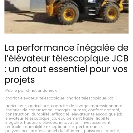
La performance inégalée de
l’élévateur télescopique JCB
: un atout essentiel pour vos
projets
Publié par
christiandurieux
chariot elevateur telescopique
,
chariot telescopique
,
jcb
agriculteur
,
agriculture
,
capacité de levage impressionnante
,
chantier de construction
,
charges lourdes
,
confort optimal
,
construction
,
durabilité
,
efficacité
,
elevateur telescopique jcb
,
élévateur télescopique jcb
,
équipement fiable
,
fiabilité
inégalée
,
hauteurs élevées
,
innovation
,
investissement
rentable
,
maniabilité exceptionnelle
,
performance
,
polyvalence
,
professionnel du bâtiment
,
puissance
,
qualité
,