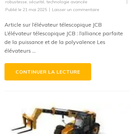
robustesse
,
sécurité
,
technologie avancée
sur
Publié le
21 mai 2025
Laisser un commentaire
La
performance
inégalée
Article sur l’élévateur télescopique JCB
de
l’élévateur
L’élévateur télescopique JCB : l’alliance parfaite
télescopique
JCB
de la puissance et de la polyvalence Les
:
un
élévateurs …
atout
essentiel
pour
vos
projets
CONTINUER LA LECTURE