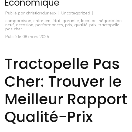
Économique
Publié par
christiandurieux
Uncategorized
comparaison
,
entretien
,
état
,
garantie
,
location
,
négociation
,
neuf
,
occasion
,
performances
,
prix
,
qualité-prix
,
tractopelle
pas cher
Publié le
08 mars 2025
Tractopelle Pas
Cher: Trouver le
Meilleur Rapport
Qualité-Prix