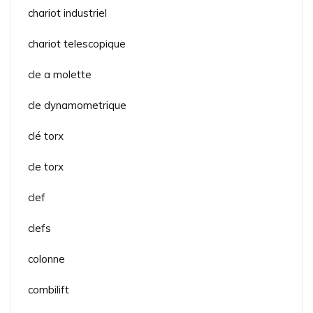
chariot industriel
chariot telescopique
cle a molette
cle dynamometrique
clé torx
cle torx
clef
clefs
colonne
combilift