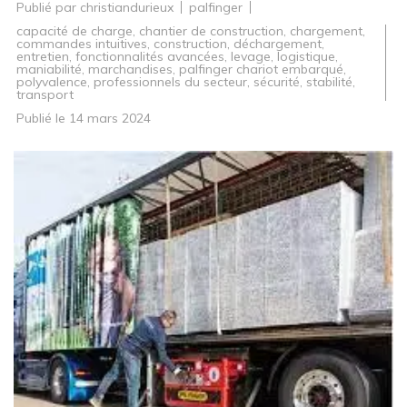
Publié par
christiandurieux
palfinger
capacité de charge
,
chantier de construction
,
chargement
,
commandes intuitives
,
construction
,
déchargement
,
entretien
,
fonctionnalités avancées
,
levage
,
logistique
,
maniabilité
,
marchandises
,
palfinger chariot embarqué
,
polyvalence
,
professionnels du secteur
,
sécurité
,
stabilité
,
transport
Publié le
14 mars 2024