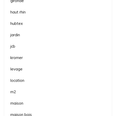
gironde
haut rhin
hubtex
jardin
jcb
kromer
levage
location
m2
maison
maison bois