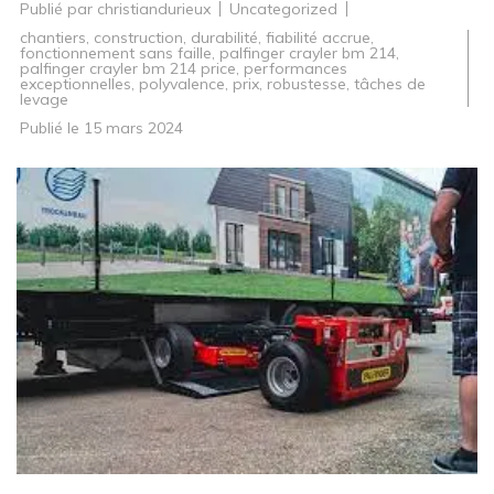
Publié par
christiandurieux
Uncategorized
chantiers
,
construction
,
durabilité
,
fiabilité accrue
,
fonctionnement sans faille
,
palfinger crayler bm 214
,
palfinger crayler bm 214 price
,
performances
exceptionnelles
,
polyvalence
,
prix
,
robustesse
,
tâches de
levage
Publié le
15 mars 2024