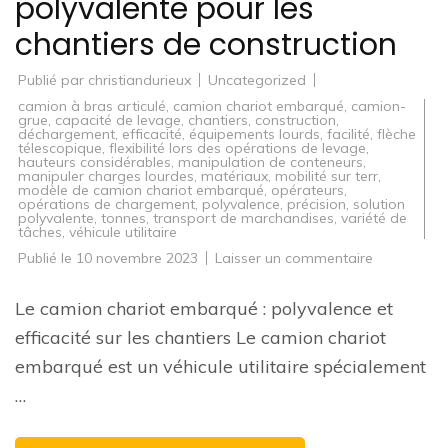
polyvalente pour les
chantiers de construction
Publié par
christiandurieux
Uncategorized
camion à bras articulé
,
camion chariot embarqué
,
camion-
grue
,
capacité de levage
,
chantiers
,
construction
,
déchargement
,
efficacité
,
équipements lourds
,
facilité
,
flèche
télescopique
,
flexibilité lors des opérations de levage
,
hauteurs considérables
,
manipulation de conteneurs
,
manipuler charges lourdes
,
matériaux
,
mobilité sur terr
,
modèle de camion chariot embarqué
,
opérateurs
,
opérations de chargement
,
polyvalence
,
précision
,
solution
polyvalente
,
tonnes
,
transport de marchandises
,
variété de
tâches
,
véhicule utilitaire
sur
Publié le
10 novembre 2023
Laisser un commentaire
Le
camion
chariot
Le camion chariot embarqué : polyvalence et
embarqué
:
efficacité sur les chantiers Le camion chariot
la
solution
embarqué est un véhicule utilitaire spécialement
polyvalente
pour
…
les
chantiers
de
constructio