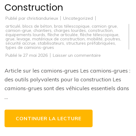
Construction
Publié par
christiandurieux
Uncategorized
articulé
,
blocs de béton
,
bras télescopique
,
camion grue
,
camion-grue
,
chantiers
,
charges lourdes
,
construction
,
équipements lourds
,
flèche articulée
,
flèche télescopique
,
grue
,
levage
,
matériaux de construction
,
mobilité
,
poutres
,
sécurité accrue
,
stabilisateurs
,
structures préfabriquées
,
types de camions-grues
sur
Publié le
27 mai 2026
Laisser un commentaire
Les
Camions-
Grues
Article sur les camions-grues Les camions-grues :
:
Des
des outils polyvalents pour la construction Les
Outils
Indispensables
camions-grues sont des véhicules essentiels dans
sur
les
…
Chantiers
de
Construction
CONTINUER LA LECTURE