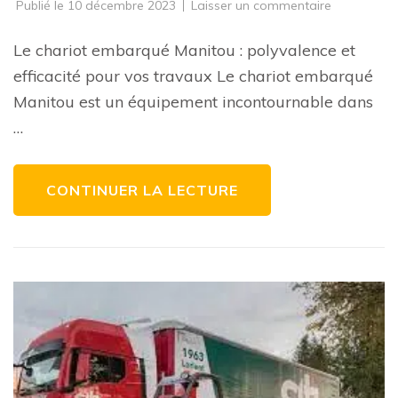
sur
Publié le
10 décembre 2023
Laisser un commentaire
Le
chariot
embarqué
Le chariot embarqué Manitou : polyvalence et
Manitou
:
efficacité pour vos travaux Le chariot embarqué
polyvalenc
et
Manitou est un équipement incontournable dans
efficacité
pour
…
vos
travaux
de
manutenti
CONTINUER LA LECTURE