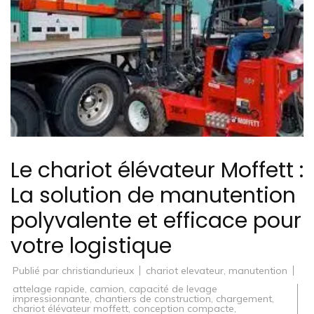
Le chariot élévateur Moffett :
La solution de manutention
polyvalente et efficace pour
votre logistique
Publié par
christiandurieux
chariot elevateur
,
manutention
attelage rapide
,
camion
,
capacité de levage
impressionnante
,
chantiers de construction
,
chargement
,
chariot élévateur moffett
,
conception compacte
,