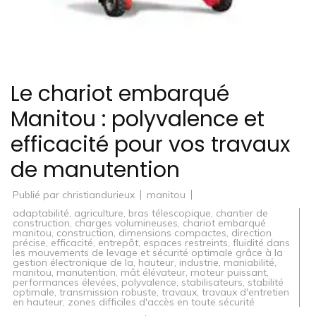
Le chariot embarqué
Manitou : polyvalence et
efficacité pour vos travaux
de manutention
Publié par
christiandurieux
manitou
adaptabilité
,
agriculture
,
bras télescopique
,
chantier de
construction
,
charges volumineuses
,
chariot embarqué
manitou
,
construction
,
dimensions compactes
,
direction
précise
,
efficacité
,
entrepôt
,
espaces restreints
,
fluidité dans
les mouvements de levage et sécurité optimale grâce à la
gestion électronique de la
,
hauteur
,
industrie
,
maniabilité
,
manitou
,
manutention
,
mât élévateur
,
moteur puissant
,
performances élevées
,
polyvalence
,
stabilisateurs
,
stabilité
optimale
,
transmission robuste
,
travaux
,
travaux d'entretien
en hauteur
,
zones difficiles d'accès en toute sécurité