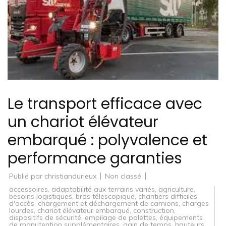
Le transport efficace avec
un chariot élévateur
embarqué : polyvalence et
performance garanties
Publié par
christiandurieux
Non classé
accessoires
,
adaptabilité aux terrains variés
,
agriculture
,
besoins logistiques
,
bras télescopique
,
chantiers difficiles
d'accès
,
chargement et déchargement de camions
,
charges
lourdes
,
chariot élévateur embarqué
,
construction
,
dispositifs de sécurité
,
empilage de palettes
,
équipements
de manutention supplémentaires
,
gain de temps
,
hauteurs