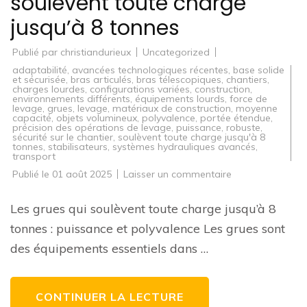
soulèvent toute charge
jusqu’à 8 tonnes
Publié par
christiandurieux
Uncategorized
adaptabilité
,
avancées technologiques récentes
,
base solide
et sécurisée
,
bras articulés
,
bras télescopiques
,
chantiers
,
charges lourdes
,
configurations variées
,
construction
,
environnements différents
,
équipements lourds
,
force de
levage
,
grues
,
levage
,
matériaux de construction
,
moyenne
capacité
,
objets volumineux
,
polyvalence
,
portée étendue
,
précision des opérations de levage
,
puissance
,
robuste
,
sécurité sur le chantier
,
soulèvent toute charge jusqu'à 8
tonnes
,
stabilisateurs
,
systèmes hydrauliques avancés
,
transport
sur
Publié le
01 août 2025
Laisser un commentaire
Grues
puissantes
:
Les grues qui soulèvent toute charge jusqu’à 8
elles
soulèvent
tonnes : puissance et polyvalence Les grues sont
toute
charge
des équipements essentiels dans …
jusqu’à
8
tonnes
CONTINUER LA LECTURE