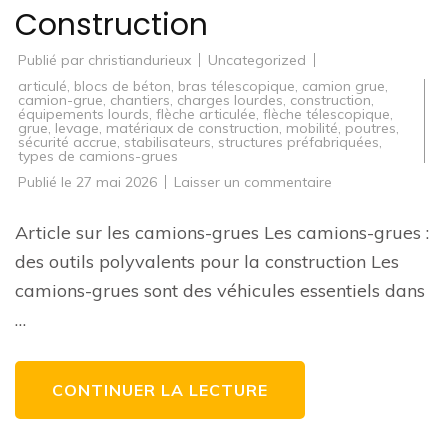
Construction
Publié par
christiandurieux
Uncategorized
articulé
,
blocs de béton
,
bras télescopique
,
camion grue
,
camion-grue
,
chantiers
,
charges lourdes
,
construction
,
équipements lourds
,
flèche articulée
,
flèche télescopique
,
grue
,
levage
,
matériaux de construction
,
mobilité
,
poutres
,
sécurité accrue
,
stabilisateurs
,
structures préfabriquées
,
types de camions-grues
sur
Publié le
27 mai 2026
Laisser un commentaire
Les
Camions-
Grues
Article sur les camions-grues Les camions-grues :
:
Des
des outils polyvalents pour la construction Les
Outils
Indispensables
camions-grues sont des véhicules essentiels dans
sur
les
…
Chantiers
de
Construction
CONTINUER LA LECTURE