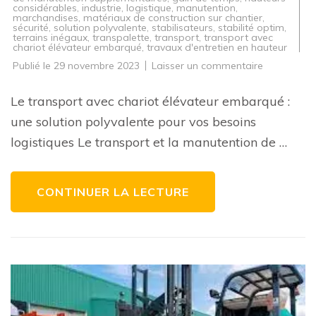
considérables
,
industrie
,
logistique
,
manutention
,
marchandises
,
matériaux de construction sur chantier
,
sécurité
,
solution polyvalente
,
stabilisateurs
,
stabilité optim
,
terrains inégaux
,
transpalette
,
transport
,
transport avec
chariot élévateur embarqué
,
travaux d'entretien en hauteur
sur
Publié le
29 novembre 2023
Laisser un commentaire
Le
transport
efficace
Le transport avec chariot élévateur embarqué :
avec
un
une solution polyvalente pour vos besoins
chariot
élévateur
logistiques Le transport et la manutention de …
embarqué
:
polyvalenc
et
performan
CONTINUER LA LECTURE
garanties