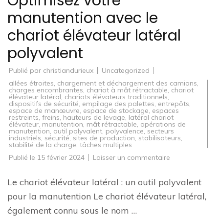
Optimisez votre
manutention avec le
chariot élévateur latéral
polyvalent
Publié par
christiandurieux
Uncategorized
allées étroites
,
chargement et déchargement des camions
,
charges encombrantes
,
chariot à mât rétractable
,
chariot
élévateur latéral
,
chariots élévateurs traditionnels
,
dispositifs de sécurité
,
empilage des palettes
,
entrepôts
,
espace de manœuvre
,
espace de stockage
,
espaces
restreints
,
freins
,
hauteurs de levage
,
latéral chariot
élévateur
,
manutention
,
mât rétractable
,
opérations de
manutention
,
outil polyvalent
,
polyvalence
,
secteurs
industriels
,
sécurité
,
sites de production
,
stabilisateurs
,
stabilité de la charge
,
tâches multiples
sur
Publié le
15 février 2024
Laisser un commentaire
Optimisez
votre
manutention
Le chariot élévateur latéral : un outil polyvalent
avec
le
pour la manutention Le chariot élévateur latéral,
chariot
élévateur
également connu sous le nom …
latéral
polyvalent