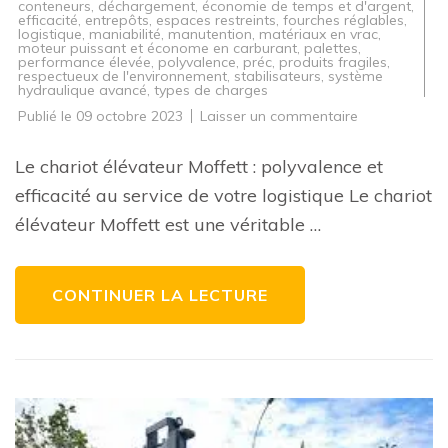
conteneurs
,
déchargement
,
économie de temps et d'argent
,
efficacité
,
entrepôts
,
espaces restreints
,
fourches réglables
,
logistique
,
maniabilité
,
manutention
,
matériaux en vrac
,
moteur puissant et économe en carburant
,
palettes
,
performance élevée
,
polyvalence
,
préc
,
produits fragiles
,
respectueux de l'environnement
,
stabilisateurs
,
système
hydraulique avancé
,
types de charges
sur
Publié le
09 octobre 2023
Laisser un commentaire
Le
chariot
élévateur
Le chariot élévateur Moffett : polyvalence et
Moffett
:
efficacité au service de votre logistique Le chariot
La
solution
élévateur Moffett est une véritable …
de
manutention
polyvalente
et
efficace
CONTINUER LA LECTURE
pour
votre
logistique