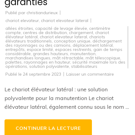
garanties
Publié par
christiandurieux
chariot elevateur
,
chariot elevateur lateral
allées étroites
,
capacité de levage élevée
,
centimètre
compte
,
centres de distribution
,
chargement
,
chariot
élévateur latéral
,
chariot elevateur lateral
,
chariots
élévateurs traditionnels
,
conception unique
,
déchargement
des rayonnages ou des camions
,
déplacement latéral
,
entrepôts
,
espace limité
,
espaces restreints
,
gain de temps
considérable
,
grandes hauteurs
,
manutention
,
marchandises longues
,
mât rétractable
,
mât télescopique
,
palettes
,
rayonnages en hauteur
,
sécurité maximale lors des
opérations
,
solution polyvalente
,
stabilisateurs
sur
Publié le
24 septembre 2023
Laisser un commentaire
Optimisez
votre
manutenti
Le chariot élévateur latéral : une solution
avec
le
polyvalente pour la manutention Le chariot
chariot
élévateur
élévateur latéral, également connu sous le nom …
latéral
:
polyvalenc
et
efficacité
CONTINUER LA LECTURE
garanties