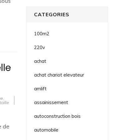
sous
CATEGORIES
100m2
220v
achat
lle
achat chariot elevateur
amlift
ue
,
assainissement
taille
autoconstruction bois
e de
automobile