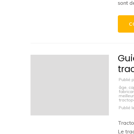
sont d
C
Gui
tra
Publié 
âge
,
ca
fabrica
meilleur
tractope
Publié 
Tracto
Le tra