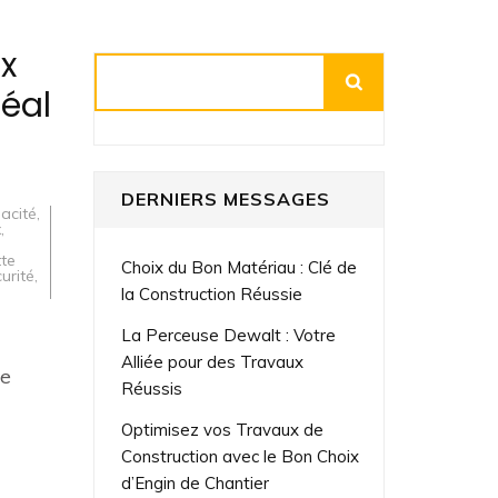
x
Rechercher
déal
DERNIERS MESSAGES
acité
,
x
,
tte
Choix du Bon Matériau : Clé de
urité
,
la Construction Réussie
La Perceuse Dewalt : Votre
Alliée pour des Travaux
de
Réussis
Optimisez vos Travaux de
Construction avec le Bon Choix
d’Engin de Chantier