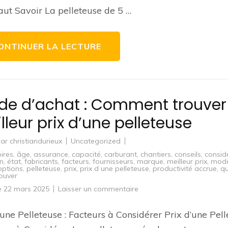
Pelleteuses
Faut Savoir La pelleteuse de 5 …
de
5
Tonnes
ONTINUER LA LECTURE
de d’achat : Comment trouver 
lleur prix d’une pelleteuse
par
christiandurieux
Uncategorized
ires
,
âge
,
assurance
,
capacité
,
carburant
,
chantiers
,
conseils
,
consid
en
,
état
,
fabricants
,
facteurs
,
fournisseurs
,
marque
,
meilleur prix
,
modè
options
,
pelleteuse
,
prix
,
prix d une pelleteuse
,
productivité accrue
,
qu
rouver
sur
le
22 mars 2025
Laisser un commentaire
Guide
d’achat
:
’une Pelleteuse : Facteurs à Considérer Prix d’une Pel
Comment
trouver