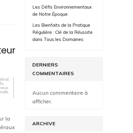
Les Défis Environnementaux
de Notre Époque
Les Bienfaits de la Pratique
Régulière : Clé de la Réussite
dans Tous les Domaines
teur
DERNIERS
COMMENTAIRES
téral
,
ts
,
neus
imale
,
Aucun commentaire à
afficher.
ur la
ARCHIVE
téraux