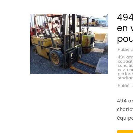
494
en 
pou
Publié 
494 ann
capacit
conditi
environ
perfor
stocka
Publié 
494 an
chario
équip