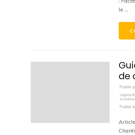
: Fact
le …
C
Gui
de 
Publié 
capacit
occasi
Publié 
Articl
Chanti