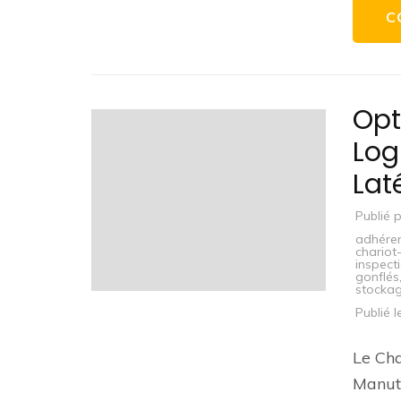
C
Opt
Log
Lat
Publié 
adhéren
chariot-
inspect
gonflés
stocka
Publié 
Le Cha
Manute