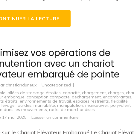
tractopelle
ONTINUER LA LECTURE
imisez vos opérations de
utention avec un chariot
vateur embarqué de pointe
par
christiandurieux
Uncategorized
ble
,
allées de stockage étroites
,
capacité
,
chargement
,
charges
,
char
eur embarque
,
conception compacte
,
déchargement
,
encombrantes
,
ts étroits
,
environnements de travail
,
espaces restreints
,
flexibilité
,
,
levage
,
lourdes
,
maniabilité
,
manipulation
,
manœuvrer
,
polyvalent
,
on dans les mouvements
,
racks de marchandises
sur
le
17 mai 2025
Laisser un commentaire
Optimisez
vos
opérations
e sur le Chariot Élévateur Embarqué Le Chariot Éléva
de