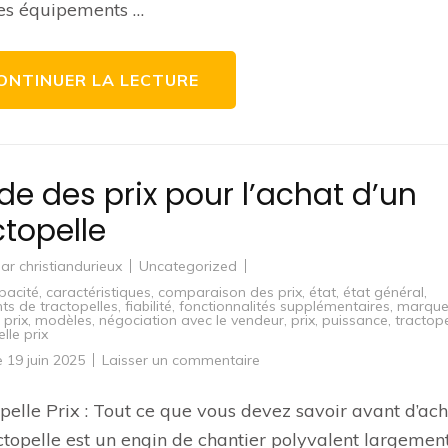
es équipements …
Élévateur
Latéral
3.0t-
6.0t
ONTINUER LA LECTURE
de des prix pour l’achat d’un
ctopelle
par
christiandurieux
Uncategorized
pacité
,
caractéristiques
,
comparaison des prix
,
état
,
état général
,
nts de tractopelles
,
fiabilité
,
fonctionnalités supplémentaires
,
marque
 prix
,
modèles
,
négociation avec le vendeur
,
prix
,
puissance
,
tractope
lle prix
sur
le
19 juin 2025
Laisser un commentaire
Guide
des
prix
pelle Prix : Tout ce que vous devez savoir avant d’ach
pour
l’achat
ctopelle est un engin de chantier polyvalent largemen
d’un