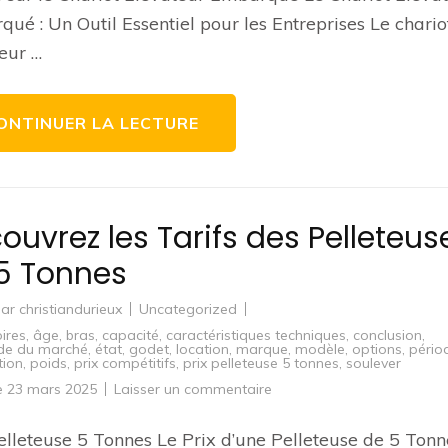
manutention
ué : Un Outil Essentiel pour les Entreprises Le chario
avec
un
eur …
chariot
élévateur
embarqué
de
pointe
ONTINUER LA LECTURE
ouvrez les Tarifs des Pelleteus
5 Tonnes
par
christiandurieux
Uncategorized
ires
,
âge
,
bras
,
capacité
,
caractéristiques techniques
,
conclusion
,
e du marché
,
état
,
godet
,
location
,
marque
,
modèle
,
options
,
pério
tion
,
poids
,
prix compétitifs
,
prix pelleteuse 5 tonnes
,
soulever
sur
le
23 mars 2025
Laisser un commentaire
Découvrez
les
Tarifs
elleteuse 5 Tonnes Le Prix d’une Pelleteuse de 5 Tonn
des