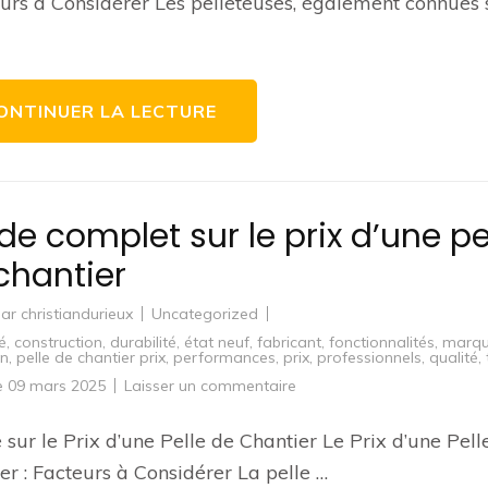
eurs à Considérer Les pelleteuses, également connues 
le
meilleur
prix
d’une
pelleteuse
ONTINUER LA LECTURE
de complet sur le prix d’une pe
chantier
par
christiandurieux
Uncategorized
é
,
construction
,
durabilité
,
état neuf
,
fabricant
,
fonctionnalités
,
marq
on
,
pelle de chantier prix
,
performances
,
prix
,
professionnels
,
qualité
,
sur
le
09 mars 2025
Laisser un commentaire
Guide
complet
sur
e sur le Prix d’une Pelle de Chantier Le Prix d’une Pell
le
prix
er : Facteurs à Considérer La pelle …
d’une