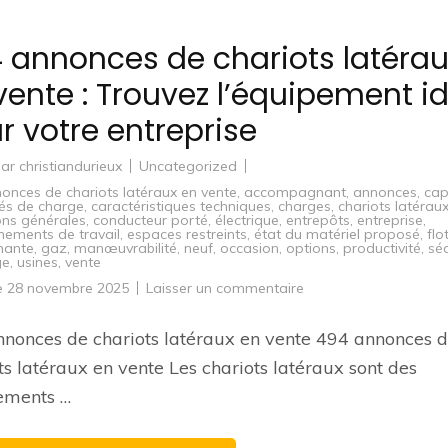
 annonces de chariots latérau
vente : Trouvez l’équipement i
r votre entreprise
par
christiandurieux
Uncategorized
onces de chariots latéraux en vente
,
accompagnant
,
annonces
,
cap
és de charge
,
caractéristiques techniques
,
charges
,
chariots latérau
ons générales
,
conducteur porté
,
électrique
,
entrepôts
,
entreprise
,
nements de travail
,
espaces restreints
,
état du matériel proposé
,
flo
mante
,
gaz
,
manœuvrabilité
,
neuf
,
occasion
,
options
,
productivité
,
séc
ge
,
usines
,
vente
sur
le
28 novembre 2025
Laisser un commentaire
494
annonces
de
nonces de chariots latéraux en vente 494 annonces 
chariots
latéraux
ts latéraux en vente Les chariots latéraux sont des
en
vente
ements …
:
Trouvez
l’équipement
idéal