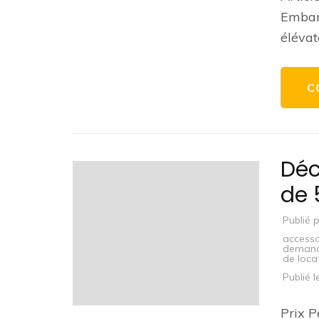
Embarq
élévat
C
Déc
de 
Publié 
accesso
demand
de loca
Publié 
Prix P