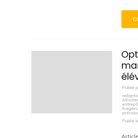
C
Opt
man
élé
Publié 
adapta
élévat
entrepô
fragiles
précisi
Publié 
Articl