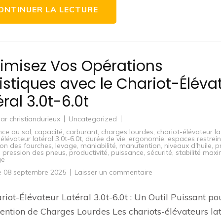
pour
ONTINUER LA LECTURE
votre
entreprise
imisez Vos Opérations
istiques avec le Chariot-Éléva
éral 3.0t-6.0t
par
christiandurieux
Uncategorized
ce au sol
,
capacité
,
carburant
,
charges lourdes
,
chariot-élévateur la
élévateur latéral 3.0t-6.0t
,
durée de vie
,
ergonomie
,
espaces restrein
ion des fourches
,
levage
,
maniabilité
,
manutention
,
niveaux d'huile
,
p
,
pression des pneus
,
productivité
,
puissance
,
sécurité
,
stabilité max
ge
sur
le
08 septembre 2025
Laisser un commentaire
Optimisez
Vos
Opérations
riot-Élévateur Latéral 3.0t-6.0t : Un Outil Puissant po
Logistiques
avec
ntion de Charges Lourdes Les chariots-élévateurs la
le
Chariot-