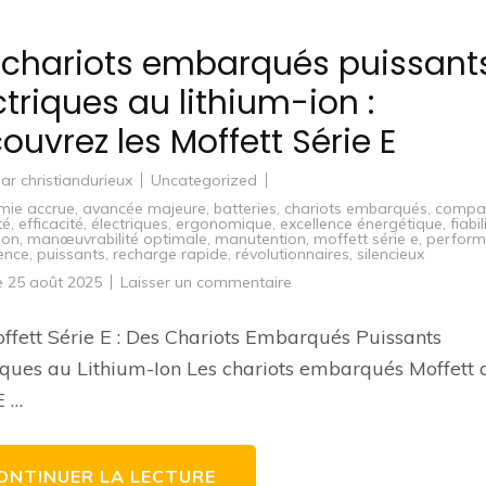
 chariots embarqués puissant
ctriques au lithium-ion :
ouvrez les Moffett Série E
par
christiandurieux
Uncategorized
mie accrue
,
avancée majeure
,
batteries
,
chariots embarqués
,
compa
té
,
efficacité
,
électriques
,
ergonomique
,
excellence énergétique
,
fiabil
ion
,
manœuvrabilité optimale
,
manutention
,
moffett série e
,
perfor
ence
,
puissants
,
recharge rapide
,
révolutionnaires
,
silencieux
sur
le
25 août 2025
Laisser un commentaire
Les
chariots
embarqués
ffett Série E : Des Chariots Embarqués Puissants
puissants
électriques
iques au Lithium-Ion Les chariots embarqués Moffett 
au
lithium-
E …
ion
:
Découvrez
les
Moffett
ONTINUER LA LECTURE
Série