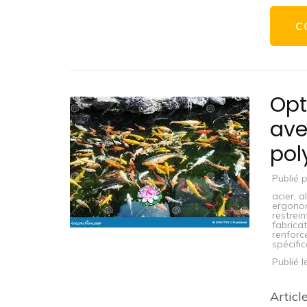
C
Opt
ave
pol
Publié 
acier
,
a
ergono
restrein
fabrica
renforc
spécifi
Publié 
Articl