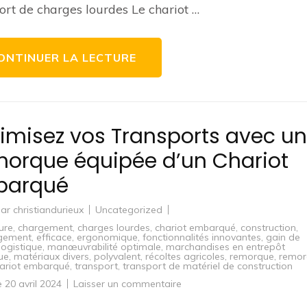
avec
ort de charges lourdes Le chariot …
le
chariot
Koy
robuste
et
ONTINUER LA LECTURE
polyvalent
imisez vos Transports avec u
orque équipée d’un Chariot
barqué
par
christiandurieux
Uncategorized
ure
,
chargement
,
charges lourdes
,
chariot embarqué
,
construction
,
gement
,
efficace
,
ergonomique
,
fonctionnalités innovantes
,
gain de
logistique
,
manœuvrabilité optimale
,
marchandises en entrepôt
que
,
matériaux divers
,
polyvalent
,
récoltes agricoles
,
remorque
,
remor
ariot embarqué
,
transport
,
transport de matériel de construction
sur
le
20 avril 2024
Laisser un commentaire
Optimisez
vos