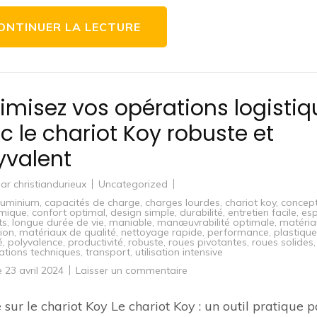
et
polyvalence
ONTINUER LA LECTURE
garanties
imisez vos opérations logistiq
c le chariot Koy robuste et
yvalent
par
christiandurieux
Uncategorized
luminium
,
capacités de charge
,
charges lourdes
,
chariot koy
,
concep
mique
,
confort optimal
,
design simple
,
durabilité
,
entretien facile
,
es
ts
,
longue durée de vie
,
maniable
,
manœuvrabilité optimale
,
matéria
tion
,
matériaux de qualité
,
nettoyage rapide
,
performance
,
plastique
é
,
polyvalence
,
productivité
,
robuste
,
roues pivotantes
,
roues solides
,
cations techniques
,
transport
,
utilisation intensive
sur
le
23 avril 2024
Laisser un commentaire
Optimisez
vos
opérations
e sur le chariot Koy Le chariot Koy : un outil pratique p
logistiques