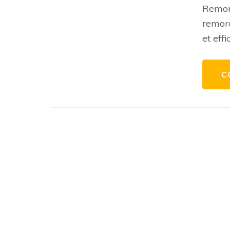
Remorq
remor
et effi
C