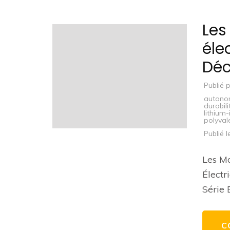
Les
éle
Déc
Publié 
autono
durabili
lithium-
polyval
Publié 
Les Mo
Électr
Série 
C