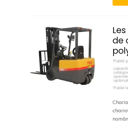
Les
de 
pol
Publié 
capacit
catégor
opérati
optima
Publié 
Chario
chario
nombr