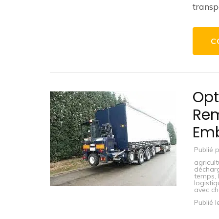
transp
C
Opt
Rem
Em
Publié 
agricult
déchar
temps
,
logisti
avec ch
Publié 