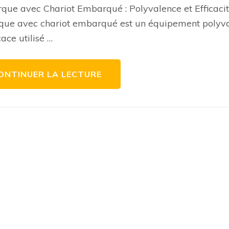
Transports
ue avec Chariot Embarqué : Polyvalence et Efficaci
avec
une
que avec chariot embarqué est un équipement polyva
Remorque
équipée
cace utilisé …
d’un
Chariot
Embarqué
ONTINUER LA LECTURE