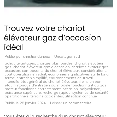
Trouvez votre chariot
élévateur gaz d’occasion
idéal
Publié par
christiandurieux
Uncategorized
achat
,
avantages
,
charges plus lourdes
,
chariot élévateur
gaz
,
chariot élévateur gaz d'occasion
,
chariot élévateur gaz
occasion
,
composants du chariot élévateur
,
considérations
,
coût opérationnel réduit
,
économies significatives sur le long
terme
,
entretien simplifié
,
environnements de travail
intensifs
,
état général du chariot élévateur
,
freins en bon
état
,
historique d'entretien du
,
modèle fonctionnant au gaz
,
moteur fonctionne correctement
,
occasion
,
polyvalence
,
puissance supérieure
,
recharge rapide
,
systèmes de sécurité
opérationnels
,
terrains accidentés
,
utilisation continue
sur
Publié le
28 janvier 2024
Laisser un commentaire
Trouvez
votre
chariot
Vous êtes à la recherche d’un chariot élévateur