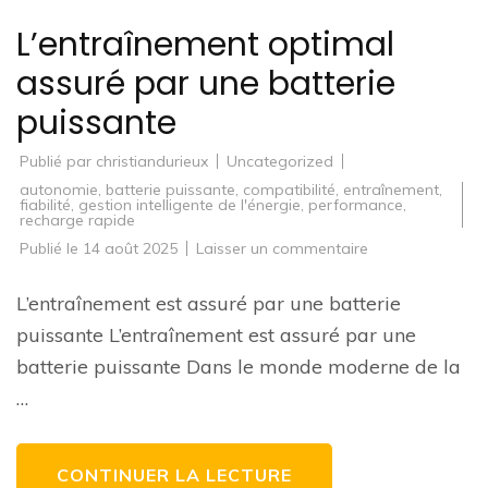
L’entraînement optimal
assuré par une batterie
puissante
Publié par
christiandurieux
Uncategorized
autonomie
,
batterie puissante
,
compatibilité
,
entraînement
,
fiabilité
,
gestion intelligente de l'énergie
,
performance
,
recharge rapide
sur
Publié le
14 août 2025
Laisser un commentaire
L’entraînement
optimal
assuré
L’entraînement est assuré par une batterie
par
une
puissante L’entraînement est assuré par une
batterie
puissante
batterie puissante Dans le monde moderne de la
…
CONTINUER LA LECTURE