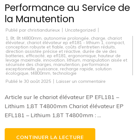
Performance au Service de
la Manutention
Publié par
christiandurieux
Uncategorized
1
,
8t
,
8t t4800mm
,
autonomie prolongée
,
charge
,
chariot
élévateur
,
chariot élévateur ep efl181 - lithium 1
,
compact
,
conception robuste et fiable
,
coûts d'entretien réduits
,
direction assistée précise et réactive
,
durée de vie des
batteries
,
efficacité
,
ep efl181
,
ergonomique
,
hauteur de
levage maximale
,
innovation
,
lithium
,
manipulation aisée et
sécurisée des charges
,
manutention
,
performance
exceptionnelle
,
puissance
,
recharge rapide
,
solution
écologique
,
t4800mm
,
technologie
sur
Publié le
30 août 2025
Laisser un commentaire
Le
chariot
élévateur
Article sur le chariot élévateur EP EFL181 –
EP
EFL181
Lithium 1,8T T4800mm Chariot élévateur EP
–
Lithium
EFL181 – Lithium 1,8T T4800mm : …
1,8T
T4800mm
:
Innovation
et
CONTINUER LA LECTURE
Performance