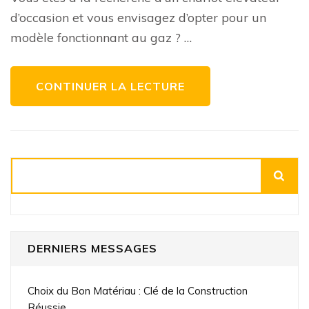
élévateur
gaz
d’occasion et vous envisagez d’opter pour un
d’occasion
idéal
modèle fonctionnant au gaz ? …
CONTINUER LA LECTURE
Rechercher
DERNIERS MESSAGES
Choix du Bon Matériau : Clé de la Construction
Réussie