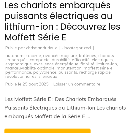
Les chariots embarqués
puissants électriques au
lithium-ion : Découvrez les
Moffett Série E
Publié par
christiandurieux
Uncategorized
autonomie accrue
,
avancée majeure
,
batteries
,
chariots
embarqués
,
compacte
,
durabilité
,
efficacité
,
électriques
,
ergonomique
,
excellence énergétique
,
fiabilité
,
lithium-ion
,
manœuvrabilité optimale
,
manutention
,
moffett série e
,
performance
,
polyvalence
,
puissants
,
recharge rapide
,
révolutionnaires
,
silencieux
sur
Publié le
25 août 2025
Laisser un commentaire
Les
chariots
embarqués
Les Moffett Série E : Des Chariots Embarqués
puissants
électriques
Puissants Électriques au Lithium-Ion Les chariots
au
lithium-
embarqués Moffett de la Série E …
ion
:
Découvrez
les