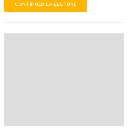
Moffett
CONTINUER LA LECTURE
Série
E