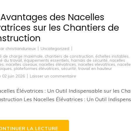
 Avantages des Nacelles
vatrices sur les Chantiers de
struction
par
christiandurieux
Uncategorized
té de charge maximale
,
chantiers de construction
,
échelles instables
,
té du travail
,
équipements essentiels
,
harnais de sécurité
,
nacelles
ées
,
nacelles ciseaux
,
nacelles élévatrices
,
nacelles elevatrices
,
nacelle
piques
,
plateformes élévatrices
,
sécurité
,
travail en hauteur
sur
le
02 juin 2026
Laisser un commentaire
Les
Avantages
des
celles Élévatrices : Un Outil Indispensable sur les Cha
Nacelles
Élévatrices
struction Les Nacelles Élévatrices : Un Outil Indispen
sur
les
Chantiers
de
Construction
ONTINUER LA LECTURE