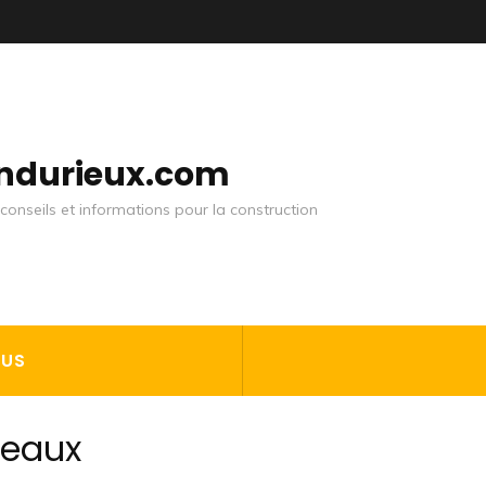
andurieux.com
conseils et informations pour la construction
OUS
seaux