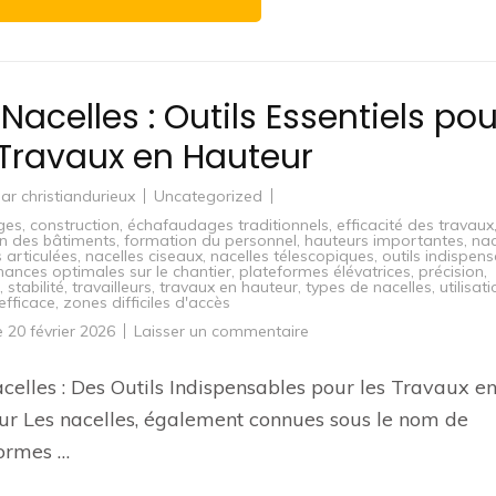
 Nacelles : Outils Essentiels pou
 Travaux en Hauteur
par
christiandurieux
Uncategorized
ges
,
construction
,
échafaudages traditionnels
,
efficacité des travaux
en des bâtiments
,
formation du personnel
,
hauteurs importantes
,
nac
 articulées
,
nacelles ciseaux
,
nacelles télescopiques
,
outils indispen
ances optimales sur le chantier
,
plateformes élévatrices
,
précision
,
,
stabilité
,
travailleurs
,
travaux en hauteur
,
types de nacelles
,
utilisat
efficace
,
zones difficiles d'accès
sur
le
20 février 2026
Laisser un commentaire
Les
Nacelles
:
celles : Des Outils Indispensables pour les Travaux e
Outils
Essentiels
r Les nacelles, également connues sous le nom de
pour
les
ormes …
Travaux
en
Hauteur