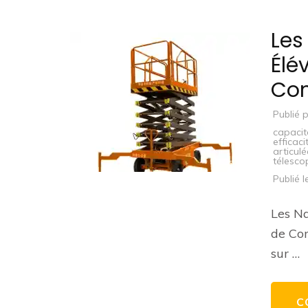
Les
Élé
Con
Publié 
capaci
efficaci
articul
télesco
Publié 
Les Na
de Con
sur …
C