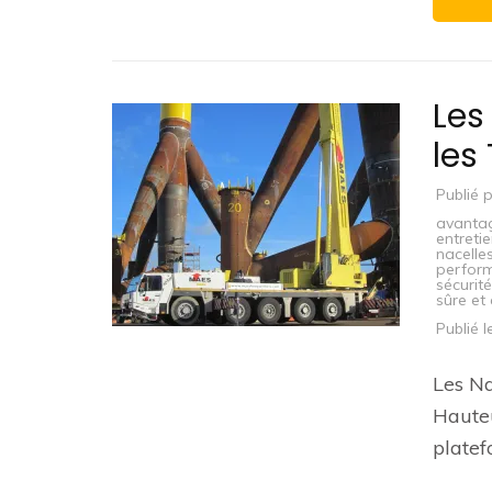
Les
les
Publié 
avanta
entreti
nacelles
perform
sécurité
sûre et 
Publié 
Les Na
Hauteu
platef