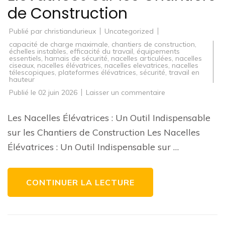
de Construction
Publié par
christiandurieux
Uncategorized
capacité de charge maximale
,
chantiers de construction
,
échelles instables
,
efficacité du travail
,
équipements
essentiels
,
harnais de sécurité
,
nacelles articulées
,
nacelles
ciseaux
,
nacelles élévatrices
,
nacelles elevatrices
,
nacelles
télescopiques
,
plateformes élévatrices
,
sécurité
,
travail en
hauteur
sur
Publié le
02 juin 2026
Laisser un commentaire
Les
Avantages
des
Les Nacelles Élévatrices : Un Outil Indispensable
Nacelles
Élévatrices
sur les Chantiers de Construction Les Nacelles
sur
les
Élévatrices : Un Outil Indispensable sur …
Chantiers
de
Construction
CONTINUER LA LECTURE