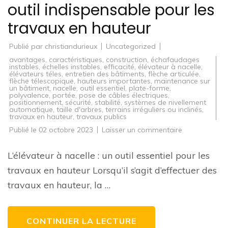
outil indispensable pour les
travaux en hauteur
Publié par
christiandurieux
Uncategorized
avantages
,
caractéristiques
,
construction
,
échafaudages
instables
,
échelles instables
,
efficacité
,
élévateur à nacelle
,
élévateurs téles
,
entretien des bâtiments
,
flèche articulée
,
flèche télescopique
,
hauteurs importantes
,
maintenance sur
un bâtiment
,
nacelle
,
outil essentiel
,
plate-forme
,
polyvalence
,
portée
,
pose de câbles électriques
,
positionnement
,
sécurité
,
stabilité
,
systèmes de nivellement
automatique
,
taille d'arbres
,
terrains irréguliers ou inclinés
,
travaux en hauteur
,
travaux publics
sur
Publié le
02 octobre 2023
Laisser un commentaire
L’élévateur
à
nacelle
L’élévateur à nacelle : un outil essentiel pour les
:
un
travaux en hauteur Lorsqu’il s’agit d’effectuer des
outil
indispensable
travaux en hauteur, la …
pour
les
travaux
en
hauteur
CONTINUER LA LECTURE