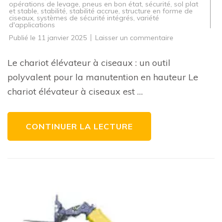
opérations de levage
,
pneus en bon état
,
sécurité
,
sol plat
et stable
,
stabilité
,
stabilité accrue
,
structure en forme de
ciseaux
,
systèmes de sécurité intégrés
,
variété
d'applications
sur
Publié le
11 janvier 2025
Laisser un commentaire
Optimisez
vos
opérations
Le chariot élévateur à ciseaux : un outil
de
levage
polyvalent pour la manutention en hauteur Le
avec
un
chariot élévateur à ciseaux est …
chariot
élévateur
à
ciseaux
efficace
CONTINUER LA LECTURE