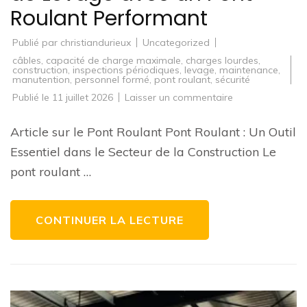
Roulant Performant
Publié par
christiandurieux
Uncategorized
câbles
,
capacité de charge maximale
,
charges lourdes
,
construction
,
inspections périodiques
,
levage
,
maintenance
,
manutention
,
personnel formé
,
pont roulant
,
sécurité
sur
Publié le
11 juillet 2026
Laisser un commentaire
Optimisez
Vos
Opérations
Article sur le Pont Roulant Pont Roulant : Un Outil
de
Levage
Essentiel dans le Secteur de la Construction Le
avec
un
pont roulant …
Pont
Roulant
Performant
CONTINUER LA LECTURE