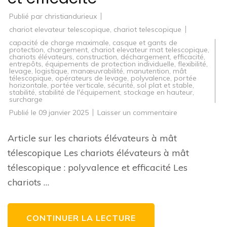
Publié par
christiandurieux
chariot elevateur telescopique
,
chariot telescopique
capacité de charge maximale
,
casque et gants de
protection
,
chargement
,
chariot elevateur mat telescopique
,
chariots élévateurs
,
construction
,
déchargement
,
efficacité
,
entrepôts
,
équipements de protection individuelle
,
flexibilité
,
levage
,
logistique
,
manœuvrabilité
,
manutention
,
mât
télescopique
,
opérateurs de levage
,
polyvalence
,
portée
horizontale
,
portée verticale
,
sécurité
,
sol plat et stable
,
stabilité
,
stabilité de l'équipement
,
stockage en hauteur
,
surcharge
sur
Publié le
09 janvier 2025
Laisser un commentaire
Les
avantages
du
Article sur les chariots élévateurs à mât
chariot
élévateur
télescopique Les chariots élévateurs à mât
à
mât
télescopique : polyvalence et efficacité Les
télescopique
:
chariots …
polyvalence
et
efficacité
CONTINUER LA LECTURE