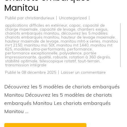
Manitou
Publié par
christiandurieux
Uncategorized
applications difficiles en extérieur
,
capac
,
capacité de
charge maximale
,
capacité de levage
,
chantiers exigus
,
chariots embarqués manitou
,
découvrez les 5 modèles
chariots embarqués manitou
,
hauteur de levage maximale
,
hauteur maximale de levage
,
manitou mht-x series
,
manitou
mrt 2150
,
manitou msi 50t
,
manitou mt 1440
,
manitou mt
625
,
modèles ultra-performants
,
performance
,
performance exceptionnelle
,
polyvalence
,
portée
impressionnante
,
qualité
,
robuste
,
rotation à 360 degrés
,
stabilité optimale
,
télescopique rotatif
,
tout-terrain
,
transmission intégrale
sur
Publié le
08 décembre 2025
Laisser un commentaire
Découvrez
les
5
Découvrez les 5 modèles de chariots embarqués
modèles
de
Manitou Découvrez les 5 modèles de chariots
chariots
embarqués
embarqués Manitou Les chariots embarqués
Manitou
Manitou …