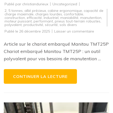
Publié par
christiandurieux
Uncategorized
2
,
5 tonnes
,
allié précieux
,
cabine ergonomique
,
capacité de
charge maximale
,
charges lourdes
,
confortable
,
construction
,
efficacité
,
industriel
,
maniabilité
,
manutention
,
moteur puissant
,
performant
,
pneus tout-terrain robustes
,
polyvalent
,
productivité
,
sécurité
,
sols divers
sur
Publié le
26 décembre 2025
Laisser un commentaire
Découvrez
le
Chariot
Article sur le chariot embarqué Manitou TMT25P
Embarqué
Manitou
Chariot embarqué Manitou TMT25P : un outil
TMT25P
:
polyvalent pour vos besoins de manutention …
Polyvalenc
et
Performan
au
Rendez-
CONTINUER LA LECTURE
vous