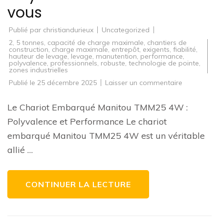
vous
Publié par
christiandurieux
Uncategorized
2
,
5 tonnes
,
capacité de charge maximale
,
chantiers de
construction
,
charge maximale
,
entrepôt
,
exigents
,
fiabilité
,
hauteur de levage
,
levage
,
manutention
,
performance
,
polyvalence
,
professionnels
,
robuste
,
technologie de pointe
,
zones industrielles
sur
Publié le
25 décembre 2025
Laisser un commentaire
Découvrez
le
Chariot
Le Chariot Embarqué Manitou TMM25 4W :
Embarqué
Manitou
Polyvalence et Performance Le chariot
TMM25
4W
embarqué Manitou TMM25 4W est un véritable
:
Performan
allié …
et
Polyvalenc
au
Rendez-
vous
CONTINUER LA LECTURE