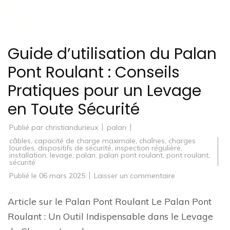
Guide d’utilisation du Palan
Pont Roulant : Conseils
Pratiques pour un Levage
en Toute Sécurité
Publié par
christiandurieux
palan
câbles
,
capacité de charge maximale
,
chaînes
,
charges
lourdes
,
dispositifs de sécurité
,
inspection régulière
,
installation
,
levage
,
palan
,
palan pont roulant
,
pont roulant
,
sécurité
sur
Publié le
06 mars 2025
Laisser un commentaire
Guide
d’utilisation
du
Article sur le Palan Pont Roulant Le Palan Pont
Palan
Pont
Roulant : Un Outil Indispensable dans le Levage
Roulant
: