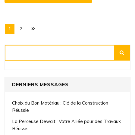
Pagination
Page
Page
1
2
des
publications
Rechercher
DERNIERS MESSAGES
Choix du Bon Matériau : Clé de la Construction
Réussie
La Perceuse Dewalt : Votre Alliée pour des Travaux
Réussis