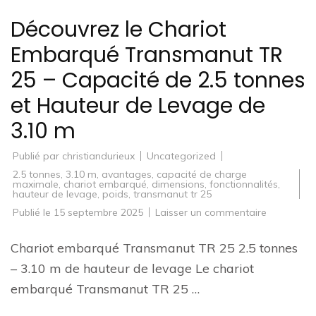
Découvrez le Chariot
Embarqué Transmanut TR
25 – Capacité de 2.5 tonnes
et Hauteur de Levage de
3.10 m
Publié par
christiandurieux
Uncategorized
2.5 tonnes
,
3.10 m
,
avantages
,
capacité de charge
maximale
,
chariot embarqué
,
dimensions
,
fonctionnalités
,
hauteur de levage
,
poids
,
transmanut tr 25
sur
Publié le
15 septembre 2025
Laisser un commentaire
Découvrez
le
Chariot
Chariot embarqué Transmanut TR 25 2.5 tonnes
Embarqué
Transman
– 3.10 m de hauteur de levage Le chariot
TR
25
embarqué Transmanut TR 25 …
–
Capacité
de