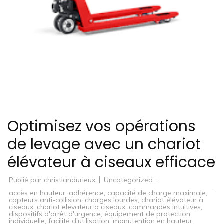
Optimisez vos opérations
de levage avec un chariot
élévateur à ciseaux efficace
Publié par
christiandurieux
Uncategorized
accès en hauteur
,
adhérence
,
capacité de charge maximale
,
capteurs anti-collision
,
charges lourdes
,
chariot élévateur à
ciseaux
,
chariot elevateur a ciseaux
,
commandes intuitives
,
dispositifs d'arrêt d'urgence
,
équipement de protection
individuelle
,
facilité d'utilisation
,
manutention en hauteur
,