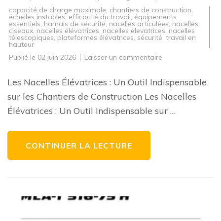
capacité de charge maximale
,
chantiers de construction
,
échelles instables
,
efficacité du travail
,
équipements
essentiels
,
harnais de sécurité
,
nacelles articulées
,
nacelles
ciseaux
,
nacelles élévatrices
,
nacelles elevatrices
,
nacelles
télescopiques
,
plateformes élévatrices
,
sécurité
,
travail en
hauteur
sur
Publié le
02 juin 2026
Laisser un commentaire
Les
Avantages
des
Les Nacelles Élévatrices : Un Outil Indispensable
Nacelles
Élévatrices
sur les Chantiers de Construction Les Nacelles
sur
les
Élévatrices : Un Outil Indispensable sur …
Chantiers
de
Construction
CONTINUER LA LECTURE