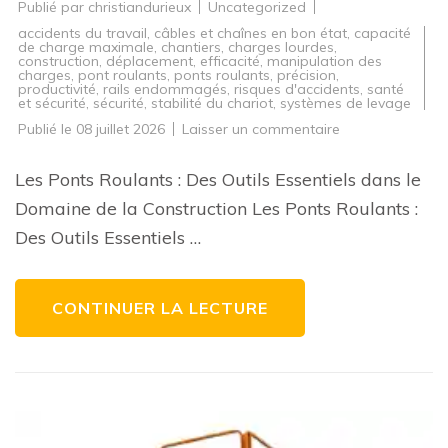
Publié par
christiandurieux
Uncategorized
accidents du travail
,
câbles et chaînes en bon état
,
capacité
de charge maximale
,
chantiers
,
charges lourdes
,
construction
,
déplacement
,
efficacité
,
manipulation des
charges
,
pont roulants
,
ponts roulants
,
précision
,
productivité
,
rails endommagés
,
risques d'accidents
,
santé
et sécurité
,
sécurité
,
stabilité du chariot
,
systèmes de levage
sur
Publié le
08 juillet 2026
Laisser un commentaire
Les
Ponts
Roulants
Les Ponts Roulants : Des Outils Essentiels dans le
:
Des
Domaine de la Construction Les Ponts Roulants :
Outils
Indispensables
Des Outils Essentiels …
dans
la
Construction
Moderne
CONTINUER LA LECTURE