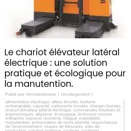
Le chariot élévateur latéral
électrique : une solution
pratique et écologique pour
la manutention.
Publié par
christiandurieux
Uncategorized
alimentation électrique
,
allées étroites
,
batterie
rechargeable
,
capacité
,
carburants fossiles
,
charges lourdes
,
chariot élévateur latéral électrique
,
commandes intuitives et
ergonomiques
,
déplacer
,
écologique
,
émissions nocives
,
entrepôts
,
espaces restreints
,
fatigue
,
maniabilité
,
manutention
,
préservation de notre planète
,
respectueuse
de l'environnement
,
risques de blessures
,
sites de
production
,
solution pratique
,
soulever
,
systèmes