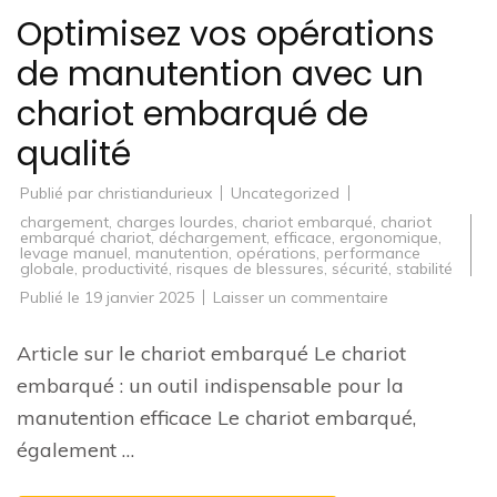
Optimisez vos opérations
de manutention avec un
chariot embarqué de
qualité
Publié par
christiandurieux
Uncategorized
chargement
,
charges lourdes
,
chariot embarqué
,
chariot
embarqué chariot
,
déchargement
,
efficace
,
ergonomique
,
levage manuel
,
manutention
,
opérations
,
performance
globale
,
productivité
,
risques de blessures
,
sécurité
,
stabilité
sur
Publié le
19 janvier 2025
Laisser un commentaire
Optimisez
vos
opérations
Article sur le chariot embarqué Le chariot
de
manutention
embarqué : un outil indispensable pour la
avec
un
manutention efficace Le chariot embarqué,
chariot
embarqué
également …
de
qualité