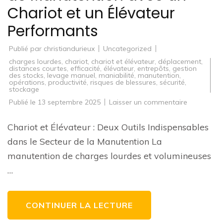
Chariot et un Élévateur
Performants
Publié par
christiandurieux
Uncategorized
charges lourdes
,
chariot
,
chariot et élévateur
,
déplacement
,
distances courtes
,
efficacité
,
élévateur
,
entrepôts
,
gestion
des stocks
,
levage manuel
,
maniabilité
,
manutention
,
opérations
,
productivité
,
risques de blessures
,
sécurité
,
stockage
sur
Publié le
13 septembre 2025
Laisser un commentaire
Optimisez
vos
Opération
Chariot et Élévateur : Deux Outils Indispensables
de
Manutenti
dans le Secteur de la Manutention La
avec
un
manutention de charges lourdes et volumineuses
Chariot
et
…
un
Élévateur
Performan
CONTINUER LA LECTURE