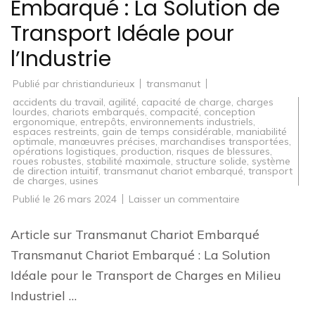
Embarqué : La Solution de
Transport Idéale pour
l’Industrie
Publié par
christiandurieux
transmanut
accidents du travail
,
agilité
,
capacité de charge
,
charges
lourdes
,
chariots embarqués
,
compacité
,
conception
ergonomique
,
entrepôts
,
environnements industriels
,
espaces restreints
,
gain de temps considérable
,
maniabilité
optimale
,
manœuvres précises
,
marchandises transportées
,
opérations logistiques
,
production
,
risques de blessures
,
roues robustes
,
stabilité maximale
,
structure solide
,
système
de direction intuitif
,
transmanut chariot embarqué
,
transport
de charges
,
usines
sur
Publié le
26 mars 2024
Laisser un commentaire
Transmanut
Chariot
Embarqué
Article sur Transmanut Chariot Embarqué
:
La
Transmanut Chariot Embarqué : La Solution
Solution
de
Idéale pour le Transport de Charges en Milieu
Transport
Idéale
Industriel …
pour
l’Industrie