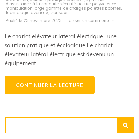
d'assistance à la conduite sécurité accrue polyvalence
manipulation large gamme de charges palettes bobines
,
technologie avancée
,
transport
sur
Publié le
23 novembre 2023
Laisser un commentaire
Le
chariot
élévateur
Le chariot élévateur latéral électrique : une
latéral
électrique
solution pratique et écologique Le chariot
:
une
élévateur latéral électrique est devenu un
solution
pratique
équipement …
et
écologique
pour
la
manutentio
CONTINUER LA LECTURE
Rechercher