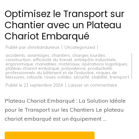
Optimisez le Transport sur
Chantier avec un Plateau
Chariot Embarqué
Publié par
christiandurieux
Uncategorized
accidents
,
avantages
,
chantiers
,
charges lourdes
,
construction
,
efficacité du travail
,
entrepôts industriels
,
ergonomique
,
maniables
,
matériaux
,
opérations logistiques
,
plateau chariot embarqué
,
polyvalence
,
productivité
,
professionnels du bâtiment et de l'industrie
,
risques de
blessures
,
robuste
,
roues solides
,
sécurité
,
stabilité
,
transport
sur
Publié le
21 septembre 2024
Laisser un commentaire
Optimisez
le
Transport
Plateau Chariot Embarqué : La Solution Idéale
sur
Chantier
pour le Transport sur les Chantiers Le plateau
avec
un
chariot embarqué est un équipement …
Plateau
Chariot
Embarqué