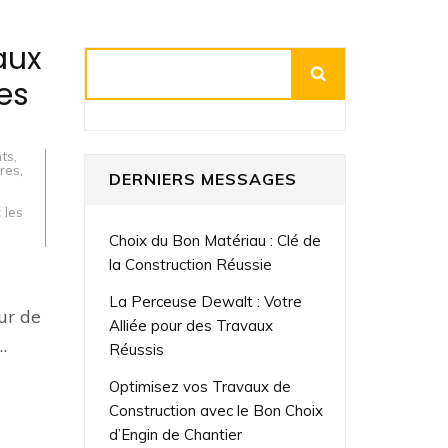
aux
Rechercher
es
nts
,
res
,
DERNIERS MESSAGES
 les
Choix du Bon Matériau : Clé de
la Construction Réussie
La Perceuse Dewalt : Votre
ur de
Alliée pour des Travaux
…
Réussis
Optimisez vos Travaux de
Construction avec le Bon Choix
d’Engin de Chantier