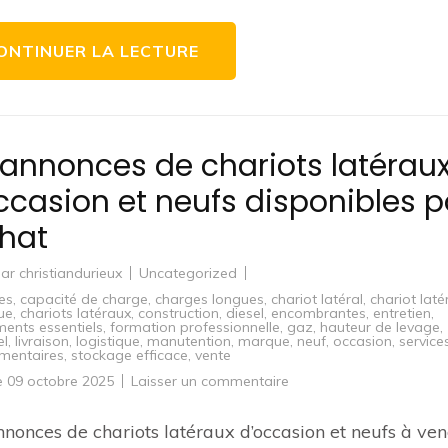
Projets
de
Construction
ONTINUER LA LECTURE
dans
Notre
Magasin
de
Matériaux
de
Construction
 annonces de chariots latérau
ccasion et neufs disponibles p
chat
par
christiandurieux
Uncategorized
es
,
capacité de charge
,
charges longues
,
chariot latéral
,
chariot laté
que
,
chariots latéraux
,
construction
,
diesel
,
encombrantes
,
entretien
,
ents essentiels
,
formation professionnelle
,
gaz
,
hauteur de levage
,
el
,
livraison
,
logistique
,
manutention
,
marque
,
neuf
,
occasion
,
service
mentaires
,
stockage efficace
,
vente
sur
le
09 octobre 2025
Laisser un commentaire
170
annonces
de
nonces de chariots latéraux d’occasion et neufs à ve
chariots