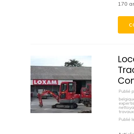
170 an
C
Loc
Tra
Con
Publié 
belgiqu
experti
nettoy
travaux
Publié 