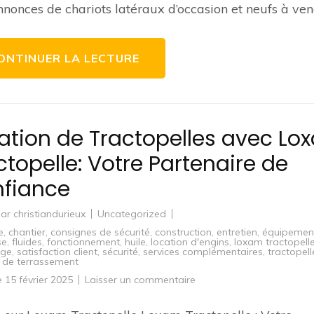
latéraux
nonces de chariots latéraux d’occasion et neufs à ve
d’occasion
et
neufs
disponibles
pour
ONTINUER LA LECTURE
l’achat
ation de Tractopelles avec Lo
ctopelle: Votre Partenaire de
fiance
par
christiandurieux
Uncategorized
e
,
chantier
,
consignes de sécurité
,
construction
,
entretien
,
équipemen
se
,
fluides
,
fonctionnement
,
huile
,
location d'engins
,
loxam tractopell
age
,
satisfaction client
,
sécurité
,
services complémentaires
,
tractopell
 de terrassement
sur
le
15 février 2025
Laisser un commentaire
Location
de
Tractopelles