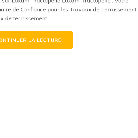
e sur Loxam Tractopelle Loxam Tractopelle : Votre
avec
Loxam
aire de Confiance pour les Travaux de Terrassement
Tractopelle:
Votre
x de terrassement …
Partenaire
de
Confiance
ONTINUER LA LECTURE