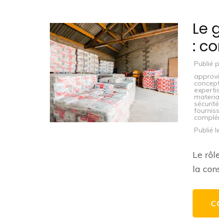
Le 
: c
Publié 
approvi
concept
experti
materi
sécurité
fournis
complé
Publié 
Le rôl
la con
C