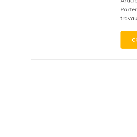
Articl
Parten
travau
C