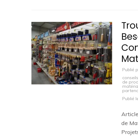
Tro
Bes
Con
Mat
Publié 
conseil
de prod
matéria
partena
Publié 
Articl
de Mat
Projet