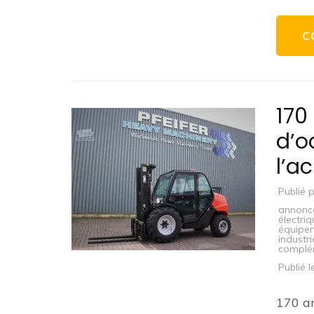
C
170
d’o
l’a
Publié 
annonc
électri
équipem
industri
complé
Publié 
170 an