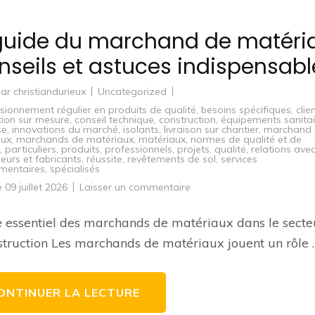
guide du marchand de matéri
onseils et astuces indispensabl
par
christiandurieux
Uncategorized
sionnement régulier en produits de qualité
,
besoins spécifiques
,
clie
ion sur mesure
,
conseil technique
,
construction
,
équipements sanitai
se
,
innovations du marché
,
isolants
,
livraison sur chantier
,
marchand
aux
,
marchands de matériaux
,
matériaux
,
normes de qualité et de
,
particuliers
,
produits
,
professionnels
,
projets
,
qualité
,
relations avec
seurs et fabricants
,
réussite
,
revêtements de sol
,
services
mentaires
,
spécialisés
sur
le
09 juillet 2026
Laisser un commentaire
Le
guide
du
e essentiel des marchands de matériaux dans le secte
marchand
de
struction Les marchands de matériaux jouent un rôle 
matériaux
:
conseils
et
astuces
ONTINUER LA LECTURE
indispensables