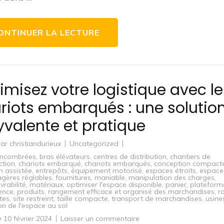
Tous
les
Domaines
ONTINUER LA LECTURE
imisez votre logistique avec le
riots embarqués : une solutio
yvalente et pratique
par
christiandurieux
Uncategorized
encombrées
,
bras élévateurs
,
centres de distribution
,
chantiers de
ction
,
chariots embarqué
,
chariots embarqués
,
conception compact
on assistée
,
entrepôts
,
équipement motorisé
,
espaces étroits
,
espace
agères réglables
,
fournitures
,
maniable
,
manipulation des charges
,
rabilité
,
matériaux
,
optimiser l'espace disponible
,
panier
,
plateform
ence
,
produits
,
rangement efficace et organisé des marchandises
,
r
tes
,
site restreint
,
taille compacte
,
transport de marchandises
,
usine
ion de l'espace au sol
sur
le
10 février 2024
Laisser un commentaire