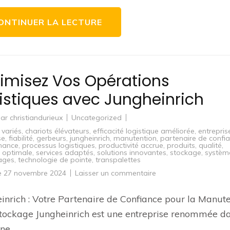
de
la
Transformation
ONTINUER LA LECTURE
et
de
la
Réussite
imisez Vos Opérations
istiques avec Jungheinrich
par
christiandurieux
Uncategorized
 variés
,
chariots élévateurs
,
efficacité logistique améliorée
,
entrepris
se
,
fiabilité
,
gerbeurs
,
jungheinrich
,
manutention
,
partenaire de confi
mance
,
processus logistiques
,
productivité accrue
,
produits
,
qualité
,
é optimale
,
services adaptés
,
solutions innovantes
,
stockage
,
systèm
ages
,
technologie de pointe
,
transpalettes
sur
le
27 novembre 2024
Laisser un commentaire
Optimisez
Vos
Opérations
inrich : Votre Partenaire de Confiance pour la Manut
Logistiques
avec
Stockage Jungheinrich est une entreprise renommée da
Jungheinrich
ne …