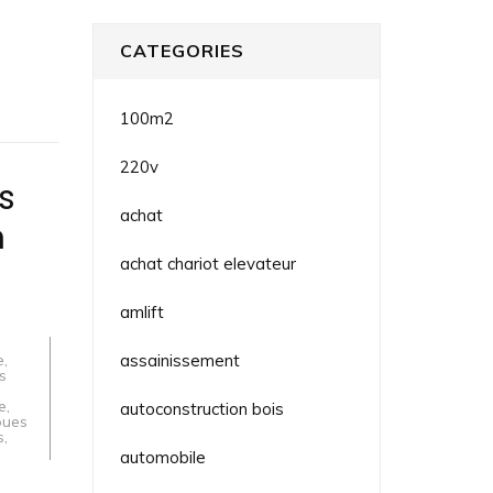
CATEGORIES
100m2
220v
s
achat
n
achat chariot elevateur
amlift
e
,
assainissement
s
e
,
autoconstruction bois
oues
s
,
automobile