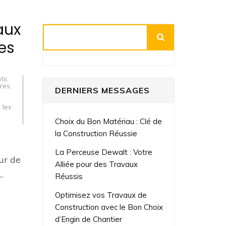
aux
Rechercher
es
nts
,
res
,
DERNIERS MESSAGES
 les
Choix du Bon Matériau : Clé de
la Construction Réussie
La Perceuse Dewalt : Votre
ur de
Alliée pour des Travaux
…
Réussis
Optimisez vos Travaux de
Construction avec le Bon Choix
d’Engin de Chantier