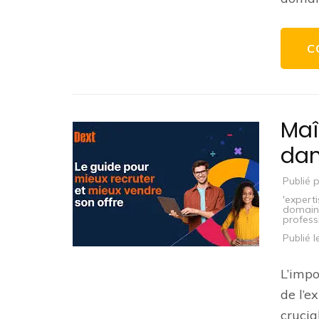
C
Maî
dan
Publié 
'expert
domain
profess
Publié 
L’impo
de l’e
crucia