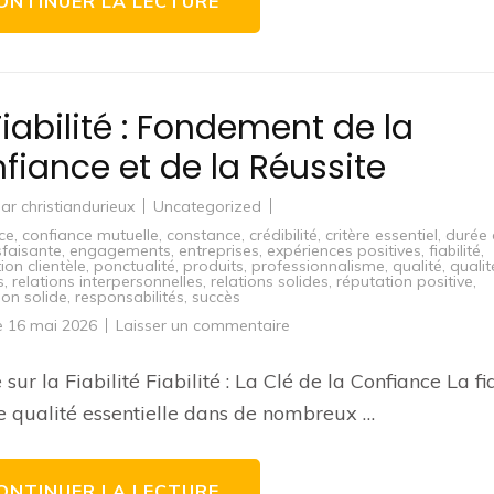
ONTINUER LA LECTURE
Fiabilité : Fondement de la
fiance et de la Réussite
par
christiandurieux
Uncategorized
ce
,
confiance mutuelle
,
constance
,
crédibilité
,
critère essentiel
,
durée
sfaisante
,
engagements
,
entreprises
,
expériences positives
,
fiabilité
,
tion clientèle
,
ponctualité
,
produits
,
professionnalisme
,
qualité
,
qualit
s
,
relations interpersonnelles
,
relations solides
,
réputation positive
,
ion solide
,
responsabilités
,
succès
sur
le
16 mai 2026
Laisser un commentaire
La
Fiabilité
:
 sur la Fiabilité Fiabilité : La Clé de la Confiance La fi
Fondement
de
e qualité essentielle dans de nombreux …
la
Confiance
et
de
la
ONTINUER LA LECTURE