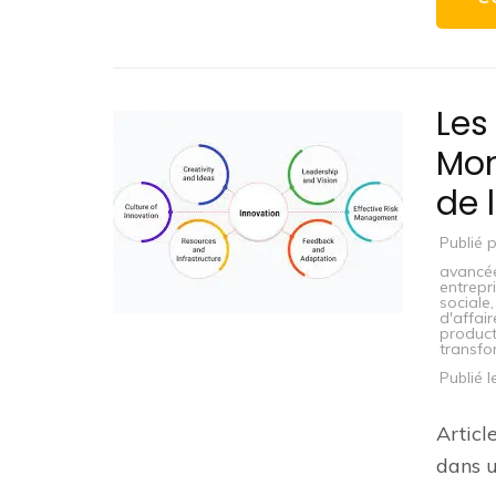
Les
Mon
de 
Publié 
avancé
entrepr
sociale
d'affair
product
transfo
Publié 
Articl
dans 