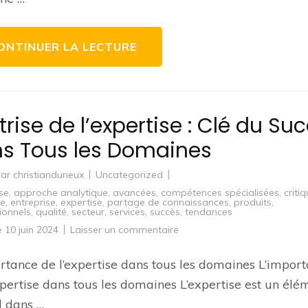
ONTINUER LA LECTURE
trise de l’expertise : Clé du Su
s Tous les Domaines
par
christiandurieux
Uncategorized
ise
,
approche analytique
,
avancées
,
compétences spécialisées
,
criti
e
,
entreprise
,
expertise
,
partage de connaissances
,
produits
,
ionnels
,
qualité
,
secteur
,
services
,
succès
,
tendances
sur
le
10 juin 2024
Laisser un commentaire
Maîtrise
de
l’expertise
rtance de l’expertise dans tous les domaines L’impor
:
Clé
xpertise dans tous les domaines L’expertise est un élé
du
Succès
l dans …
dans