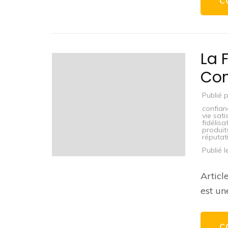
C
La 
Con
Publié 
confian
vie sati
fidélisa
produit
réputat
Publié 
Article
est un
C