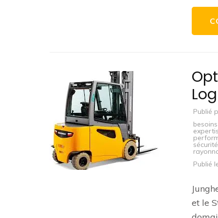
C
Opt
Log
Publié 
besoins
experti
perfor
sécurit
rayonn
Publié 
Junghe
et le 
domai