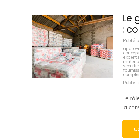
Le 
: c
Publié 
approvi
concept
experti
materi
sécurité
fournis
complé
Publié 
Le rôl
la con
C