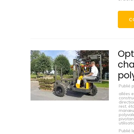
C
Opt
cha
pol
Publié 
allées 
constru
directi
rest
,
ét
manœuv
polyval
pivotan
utilisat
Publié 