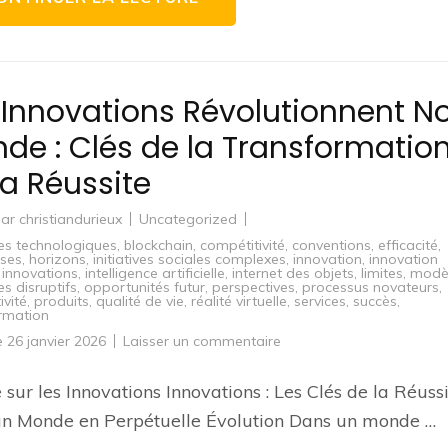
Réussite
 Innovations Révolutionnent No
de : Clés de la Transformation
la Réussite
par
christiandurieux
Uncategorized
es technologiques
,
blockchain
,
compétitivité
,
conventions
,
efficacité
,
ises
,
horizons
,
initiatives sociales complexes
,
innovation
,
innovation
,
innovations
,
intelligence artificielle
,
internet des objets
,
limites
,
modè
es disruptifs
,
opportunités futur
,
perspectives
,
processus novateurs
,
ivité
,
produits
,
qualité de vie
,
réalité virtuelle
,
services
,
succès
,
rmation
sur
le
26 janvier 2026
Laisser un commentaire
Les
Innovations
Révolutionnent
e sur les Innovations Innovations : Les Clés de la Réuss
Notre
Monde
un Monde en Perpétuelle Évolution Dans un monde …
:
Clés