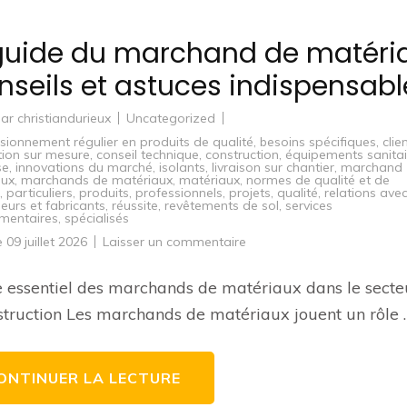
guide du marchand de matéri
onseils et astuces indispensabl
par
christiandurieux
Uncategorized
sionnement régulier en produits de qualité
,
besoins spécifiques
,
clie
ion sur mesure
,
conseil technique
,
construction
,
équipements sanitai
se
,
innovations du marché
,
isolants
,
livraison sur chantier
,
marchand
aux
,
marchands de matériaux
,
matériaux
,
normes de qualité et de
,
particuliers
,
produits
,
professionnels
,
projets
,
qualité
,
relations avec
seurs et fabricants
,
réussite
,
revêtements de sol
,
services
mentaires
,
spécialisés
sur
le
09 juillet 2026
Laisser un commentaire
Le
guide
du
e essentiel des marchands de matériaux dans le secte
marchand
de
struction Les marchands de matériaux jouent un rôle 
matériaux
:
conseils
et
astuces
ONTINUER LA LECTURE
indispensables