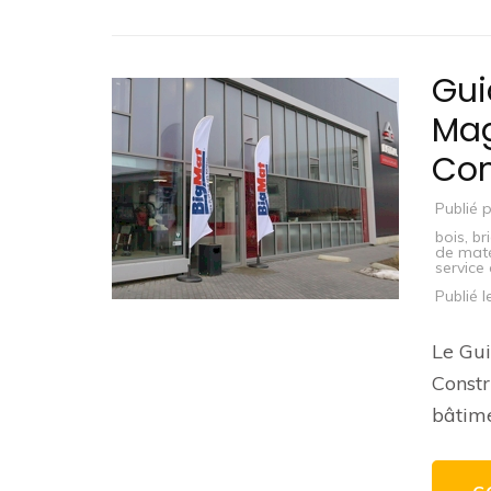
Gui
Mag
Con
Publié 
bois
,
br
de mat
service 
Publié 
Le Gui
Constr
bâtim