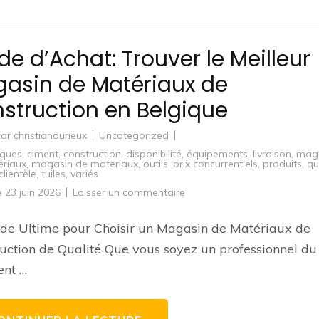
de d’Achat: Trouver le Meilleur
asin de Matériaux de
struction en Belgique
par
christiandurieux
Uncategorized
iques
,
ciment
,
construction
,
disponibilité
,
équipements
,
livraison
,
mag
ériaux
,
magasin de materiaux
,
outils
,
prix concurrentiels
,
produits
,
qu
clientèle
,
tuiles
,
variés
sur
le
23 juin 2026
Laisser un commentaire
Guide
d’Achat:
Trouver
de Ultime pour Choisir un Magasin de Matériaux de
le
Meilleur
uction de Qualité Que vous soyez un professionnel du
Magasin
de
ent …
Matériaux
de
Construction
en
Belgique