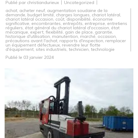
Publié par
christiandurieux
Uncategorized
achat
,
acheter neuf
,
augmentation soudaine de la
demande
,
budget limité
,
charges longues
,
chariot latéral
,
chariot latéral occasion
,
coût
,
disponibilité
,
économie
significative
,
encombrantes
,
entrepôts
,
entreprise
,
entretiens
réguliers
,
état général du chariot latéral d'occasion
,
état
mécanique
,
expert
,
flexibilité
,
gain de place
,
garantie
,
historique d'utilisation
,
manutention
,
marché
,
occasion
,
précautions avant l'achat
,
rapports d'inspection
,
remplacer
un équipement défectueux
,
revendre leur flotte
d'équipement
,
sites industriels
,
technicien
,
technologie
Publié le
03 janvier 2024