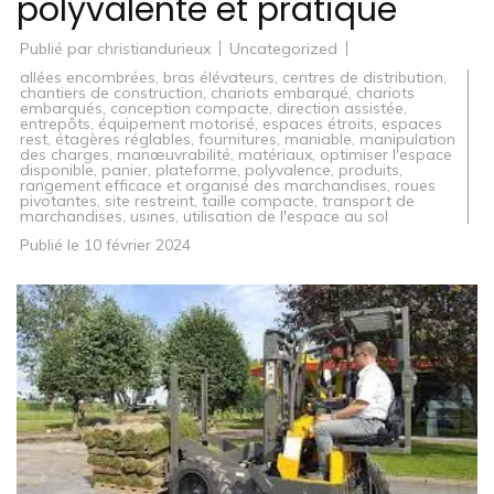
polyvalente et pratique
Publié par
christiandurieux
Uncategorized
allées encombrées
,
bras élévateurs
,
centres de distribution
,
chantiers de construction
,
chariots embarqué
,
chariots
embarqués
,
conception compacte
,
direction assistée
,
entrepôts
,
équipement motorisé
,
espaces étroits
,
espaces
rest
,
étagères réglables
,
fournitures
,
maniable
,
manipulation
des charges
,
manœuvrabilité
,
matériaux
,
optimiser l'espace
disponible
,
panier
,
plateforme
,
polyvalence
,
produits
,
rangement efficace et organisé des marchandises
,
roues
pivotantes
,
site restreint
,
taille compacte
,
transport de
marchandises
,
usines
,
utilisation de l'espace au sol
Publié le
10 février 2024