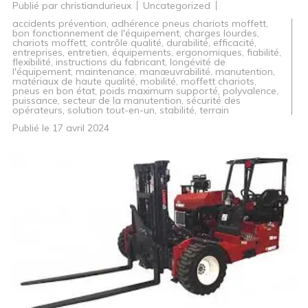
Publié par
christiandurieux
Uncategorized
accidents prévention
,
adhérence pneus chariots moffett
,
bon fonctionnement de l'équipement
,
charges lourdes
,
chariots moffett
,
contrôle qualité
,
durabilité
,
efficacité
,
entreprises
,
entretien
,
équipements
,
ergonomiques
,
fiabilité
,
flexibilité
,
instructions du fabricant
,
longévité de
l'équipement
,
maintenance
,
manœuvrabilité
,
manutention
,
matériaux de haute qualité
,
mobilité
,
moffett chariots
,
pneus en bon état
,
poids maximum supporté
,
polyvalence
,
puissance
,
secteur de la manutention
,
sécurité des
opérateurs
,
solution tout-en-un
,
stabilité
,
terrain
Publié le
17 avril 2024