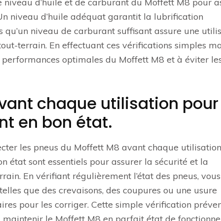
 le niveau d’huile et de carburant du Moffett M8 pour a
Un niveau d’huile adéquat garantit la lubrification
 qu’un niveau de carburant suffisant assure une utili
tout-terrain. En effectuant ces vérifications simples ma
s performances optimales du Moffett M8 et à éviter le
vant chaque utilisation pour
nt en bon état.
pecter les pneus du Moffett M8 avant chaque utilisation
n état sont essentiels pour assurer la sécurité et la
rain. En vérifiant régulièrement l’état des pneus, vous
telles que des crevaisons, des coupures ou une usure
res pour les corriger. Cette simple vérification préve
à maintenir le Moffett M8 en parfait état de fonctionn