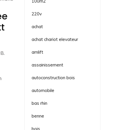
100m2
ée
220v
tt
achat
achat chariot elevateur
amlift
8.
assainissement
n
autoconstruction bois
automobile
bas rhin
benne
bois