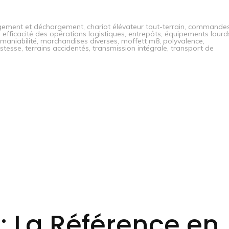
gement et déchargement
,
chariot élévateur tout-terrain
,
commande
,
efficacité des opérations logistiques
,
entrepôts
,
équipements lourd
maniabilité
,
marchandises diverses
,
moffett m8
,
polyvalence
,
stesse
,
terrains accidentés
,
transmission intégrale
,
transport de
 : La Référence en