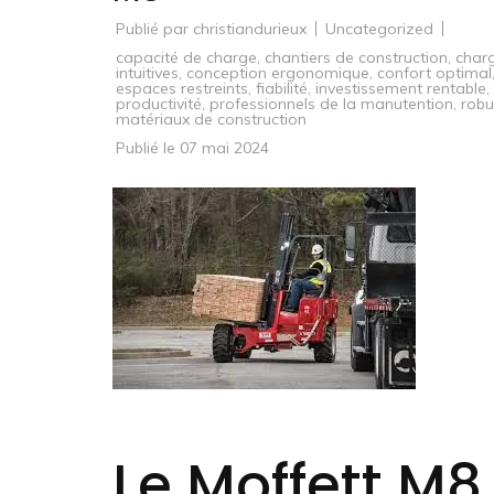
Publié par
christiandurieux
Uncategorized
capacité de charge
,
chantiers de construction
,
char
intuitives
,
conception ergonomique
,
confort optimal
espaces restreints
,
fiabilité
,
investissement rentable
,
productivité
,
professionnels de la manutention
,
robu
matériaux de construction
Publié le
07 mai 2024
Le Moffett M8