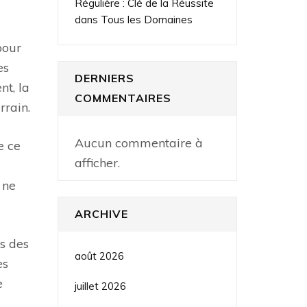
Régulière : Clé de la Réussite
dans Tous les Domaines
pour
es
DERNIERS
nt, la
COMMENTAIRES
rrain.
Aucun commentaire à
e ce
afficher.
 ne
ARCHIVE
ns des
août 2026
es
e
juillet 2026