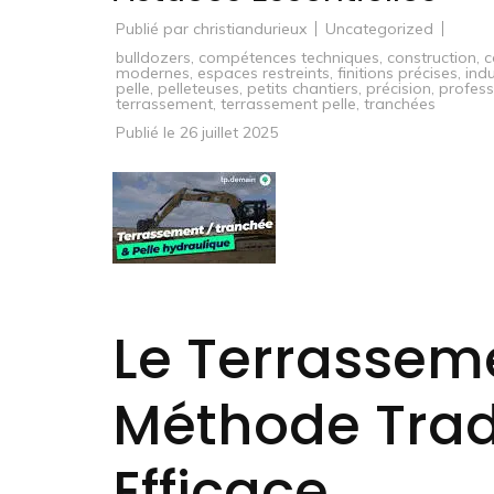
Publié par
christiandurieux
Uncategorized
bulldozers
,
compétences techniques
,
construction
,
c
modernes
,
espaces restreints
,
finitions précises
,
ind
pelle
,
pelleteuses
,
petits chantiers
,
précision
,
profess
terrassement
,
terrassement pelle
,
tranchées
Publié le
26 juillet 2025
Le Terrasseme
Méthode Tradi
Efficace