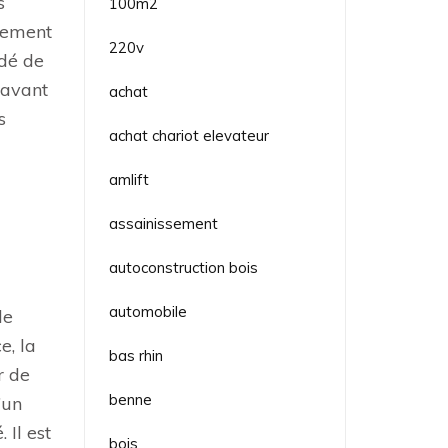
s
100m2
ssement
220v
ndé de
 avant
achat
s
achat chariot elevateur
amlift
assainissement
autoconstruction bois
automobile
le
e, la
bas rhin
r de
benne
’un
 Il est
bois