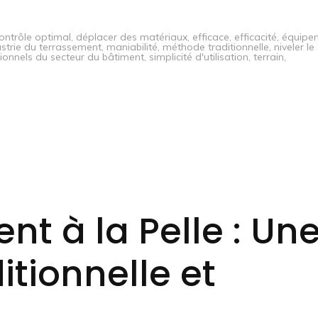
ontrôle optimal
,
déplacer des matériaux
,
efficace
,
efficacité
,
équipe
ustrie du terrassement
,
maniabilité
,
méthode traditionnelle
,
niveler le
ionnels du secteur du bâtiment
,
simplicité d'utilisation
,
terrain
,
nt à la Pelle : Un
tionnelle et