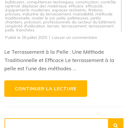
bulldozers
,
compétences techniques
,
construction
,
contrôle
optimal
,
déplacer des matériaux
,
efficace
,
efficacité
,
équipements modernes
,
espaces restreints
,
finitions
précises
,
industrie du terrassement
,
maniabilité
,
méthode
traditionnelle
,
niveler le sol
,
pelle
,
pelleteuses
,
petits
chantiers
,
précision
,
professionnels du secteur du bâtiment
,
simplicité d'utilisation
,
terrain
,
terrassement
,
terrassement
pelle
,
tranchées
sur
Publié le
26 juillet 2025
Laisser un commentaire
Maîtriser
le
Terrassement
Le Terrassement à la Pelle : Une Méthode
à
la
Traditionnelle et Efficace Le terrassement à la
Pelle
:
pelle est l’une des méthodes …
Techniques
et
Astuces
Essentielles
CONTINUER LA LECTURE
Rechercher