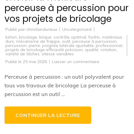
perceuse à percussion pour
vos projets de bricolage
Publié par
christiandurieux
Uncategorized
béton
,
bricolage
,
brique
,
contrôle optimal
,
forêts
,
matériaux
durs
,
mécanisme de frappe
,
outil
,
perceuse à percussion
,
percussion
,
pierre
,
poignée latérale ajustable
,
professionnel
,
projets de bricolage efficacité précision
,
qualité
,
rotation
,
variété de tâches
,
vitesse variables
sur
Publié le
25 mai 2026
Laisser un commentaire
Guide
d’achat
:
Perceuse à percussion : un outil polyvalent pour
Comment
choisir
tous vos travaux de bricolage La perceuse à
la
meilleure
percussion est un outil …
perceuse
à
percussion
pour
vos
CONTINUER LA LECTURE
projets
de
bricolage