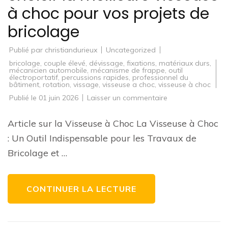
à choc pour vos projets de
bricolage
Publié par
christiandurieux
Uncategorized
bricolage
,
couple élevé
,
dévissage
,
fixations
,
matériaux durs
,
mécanicien automobile
,
mécanisme de frappe
,
outil
électroportatif
,
percussions rapides
,
professionnel du
bâtiment
,
rotation
,
vissage
,
visseuse a choc
,
visseuse à choc
sur
Publié le
01 juin 2026
Laisser un commentaire
Guide
d’achat
:
Article sur la Visseuse à Choc La Visseuse à Choc
Comment
choisir
: Un Outil Indispensable pour les Travaux de
la
meilleure
Bricolage et …
visseuse
à
choc
pour
vos
CONTINUER LA LECTURE
projets
de
bricolage