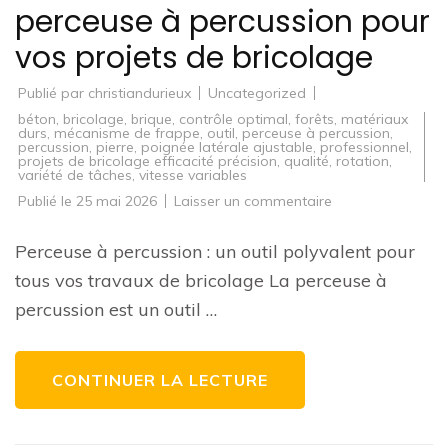
perceuse à percussion pour
vos projets de bricolage
Publié par
christiandurieux
Uncategorized
béton
,
bricolage
,
brique
,
contrôle optimal
,
forêts
,
matériaux
durs
,
mécanisme de frappe
,
outil
,
perceuse à percussion
,
percussion
,
pierre
,
poignée latérale ajustable
,
professionnel
,
projets de bricolage efficacité précision
,
qualité
,
rotation
,
variété de tâches
,
vitesse variables
sur
Publié le
25 mai 2026
Laisser un commentaire
Guide
d’achat
:
Perceuse à percussion : un outil polyvalent pour
Comment
choisir
tous vos travaux de bricolage La perceuse à
la
meilleure
percussion est un outil …
perceuse
à
percussion
pour
vos
CONTINUER LA LECTURE
projets
de
bricolage