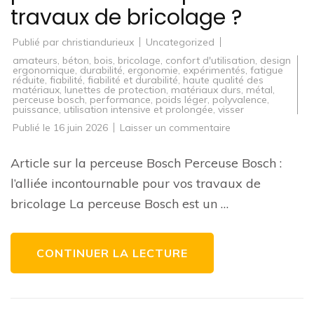
travaux de bricolage ?
Publié par
christiandurieux
Uncategorized
amateurs
,
béton
,
bois
,
bricolage
,
confort d'utilisation
,
design
ergonomique
,
durabilité
,
ergonomie
,
expérimentés
,
fatigue
réduite
,
fiabilité
,
fiabilité et durabilité
,
haute qualité des
matériaux
,
lunettes de protection
,
matériaux durs
,
métal
,
perceuse bosch
,
performance
,
poids léger
,
polyvalence
,
puissance
,
utilisation intensive et prolongée
,
visser
sur
Publié le
16 juin 2026
Laisser un commentaire
Guide
d’achat
:
Article sur la perceuse Bosch Perceuse Bosch :
Comment
choisir
l’alliée incontournable pour vos travaux de
la
meilleure
bricolage La perceuse Bosch est un …
perceuse
Bosch
pour
vos
travaux
CONTINUER LA LECTURE
de
bricolage
?