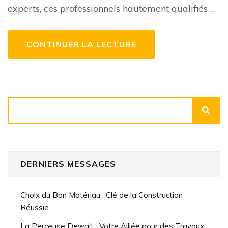
L’Expertise
experts, ces professionnels hautement qualifiés …
au
Service
de
l’Excellence
CONTINUER LA LECTURE
Rechercher
DERNIERS MESSAGES
Choix du Bon Matériau : Clé de la Construction
Réussie
La Perceuse Dewalt : Votre Alliée pour des Travaux