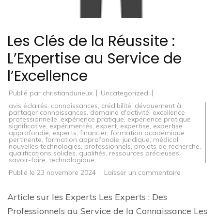
Les Clés de la Réussite :
L’Expertise au Service de
l’Excellence
Publié par
christiandurieux
Uncategorized
avis éclairés
,
connaissances
,
crédibilité
,
dévouement à
partager connaissances
,
domaine d'activité
,
excellence
professionnelle
,
expérience pratique
,
expérience pratique
significative
,
expérimentés
,
expert
,
expertise
,
expertise
approfondie
,
experts
,
financier
,
formation académique
pertinente
,
formation approfondie
,
juridique
,
médical
,
nouvelles technologies
,
professionnels
,
projets de recherche
,
qualifications solides
,
qualifiés
,
ressources précieuses
,
savoir-faire
,
technologique
sur
Publié le
23 novembre 2024
Laisser un commentaire
Les
Clés
de
Article sur les Experts Les Experts : Des
la
Réussite
Professionnels au Service de la Connaissance Les
: